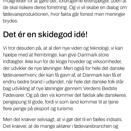
muligheder for at gøre det, forbrugerne efterspørger, uden at
de skal risikere deres forretning. Og vi vil skabe en dialog om
fødevareproduktionen, hvor fakta går forrest men meninger
brydes.
Det ér en skidegod idé!
Vi tror desuden på, at al den nye viden og teknologi, vi kan
hjælpe med at frembringe, kan give Danmark store
indtægter. Ikke kun for de kloge hoveder og virksomheder,
der udvikler de nye løsninger. Men også for hele det danske
fødevareerhverv, der kan få gavn af, at Danmark kan få et
endnu bedre brand i udlandet, når hele det danske folk står
bag udvikling af nye løsninger gennem Verdens Bedste
Fødevarer. Og på den vis kommer det faktisk alle danskeres
pengepung til gode, fordi vi som land kommer til at tjene
flere penge på eksport og turisme.
Men det kræver selvsagt, at vi gør det til en fælles indsats.
Det kræver, at de mange aktører i fødevarebranchen og