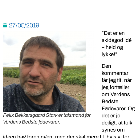
27/05/2019
”Det er en
skidegod idé
– held og
lykke!”
Den
kommentar
får jeg tit, når
jeg fortæller
om Verdens
Bedste
Fødevarer. Og
Felix Bekkersgaard Stark er talsmand for
det er jo
Verdens Bedste fødevarer.
dejligt, at folk
synes om
ideen bag foreningen, men der skal mere til, hvis vi for