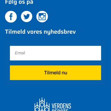
Følg os på
Tilmeld vores nyhedsbrev
Tilmeld nu