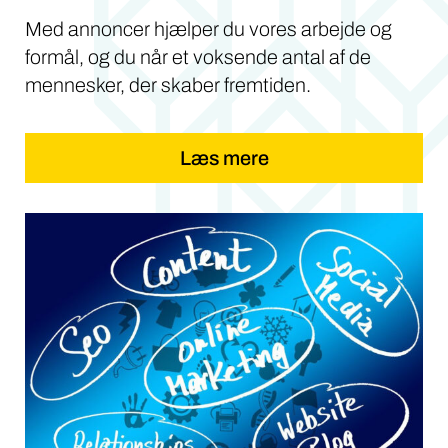
Med annoncer hjælper du vores arbejde og
formål, og du når et voksende antal af de
mennesker, der skaber fremtiden.
Læs mere