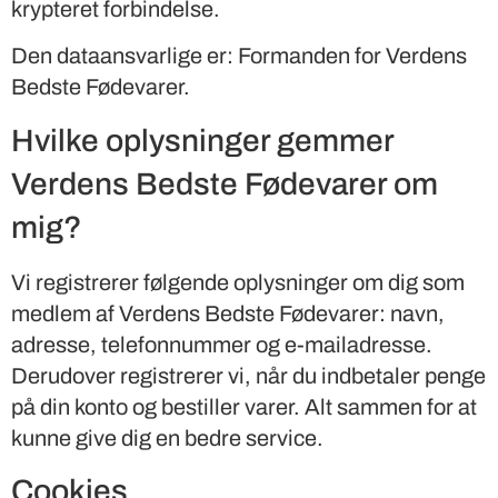
krypteret forbindelse.
Den dataansvarlige er: Formanden for Verdens
Bedste Fødevarer.
Hvilke oplysninger gemmer
Verdens Bedste Fødevarer om
mig?
Vi registrerer følgende oplysninger om dig som
medlem af Verdens Bedste Fødevarer: navn,
adresse, telefonnummer og e-mailadresse.
Derudover registrerer vi, når du indbetaler penge
på din konto og bestiller varer. Alt sammen for at
kunne give dig en bedre service.
Cookies