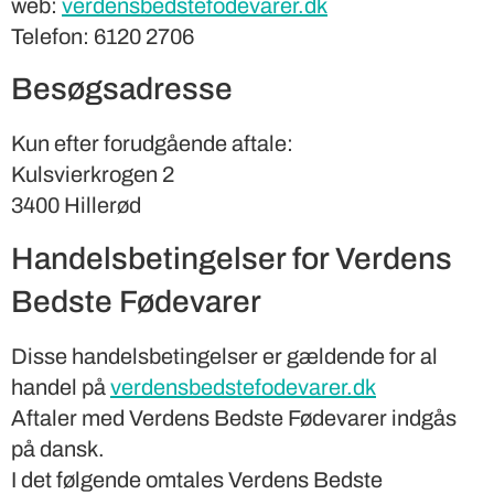
web:
verdensbedstefodevarer.dk
Telefon: 6120 2706
Besøgsadresse
Kun efter forudgående aftale:
Kulsvierkrogen 2
3400 Hillerød
Handelsbetingelser for Verdens
Bedste Fødevarer
Disse handelsbetingelser er gældende for al
handel på
verdensbedstefodevarer.dk
Aftaler med Verdens Bedste Fødevarer indgås
på dansk.
I det følgende omtales Verdens Bedste