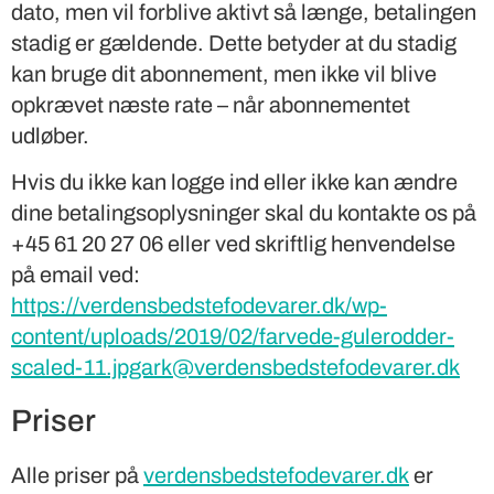
dato, men vil forblive aktivt så længe, betalingen
stadig er gældende. Dette betyder at du stadig
kan bruge dit abonnement, men ikke vil blive
opkrævet næste rate – når abonnementet
udløber.
Hvis du ikke kan logge ind eller ikke kan ændre
dine betalingsoplysninger skal du kontakte os på
+45 61 20 27 06 eller ved skriftlig henvendelse
på email ved:
https://verdensbedstefodevarer.dk/wp-
content/uploads/2019/02/farvede-gulerodder-
scaled-11.jpgark@verdensbedstefodevarer.dk
Priser
Alle priser på
verdensbedstefodevarer.dk
er