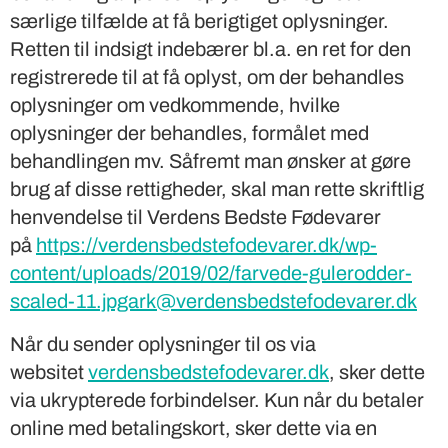
særlige tilfælde at få berigtiget oplysninger.
Retten til indsigt indebærer bl.a. en ret for den
registrerede til at få oplyst, om der behandles
oplysninger om vedkommende, hvilke
oplysninger der behandles, formålet med
behandlingen mv. Såfremt man ønsker at gøre
brug af disse rettigheder, skal man rette skriftlig
henvendelse til Verdens Bedste Fødevarer
på
https://verdensbedstefodevarer.dk/wp-
content/uploads/2019/02/farvede-gulerodder-
scaled-11.jpgark@verdensbedstefodevarer.dk
Når du sender oplysninger til os via
websitet
verdensbedstefodevarer.dk
, sker dette
via ukrypterede forbindelser. Kun når du betaler
online med betalingskort, sker dette via en