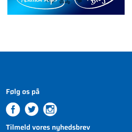
Følg os på
Tilmeld vores nyhedsbrev