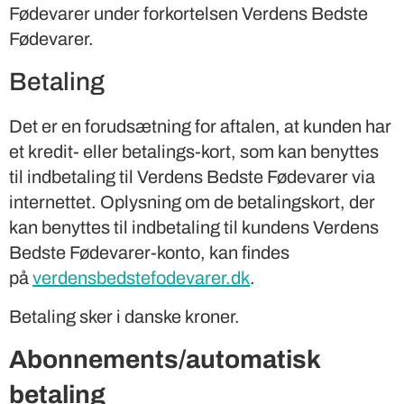
Fødevarer under forkortelsen Verdens Bedste
Fødevarer.
Betaling
Det er en forudsætning for aftalen, at kunden har
et kredit- eller betalings-kort, som kan benyttes
til indbetaling til Verdens Bedste Fødevarer via
internettet. Oplysning om de betalingskort, der
kan benyttes til indbetaling til kundens Verdens
Bedste Fødevarer-konto, kan findes
på
verdensbedstefodevarer.dk
.
Betaling sker i danske kroner.
Abonnements/automatisk
betaling