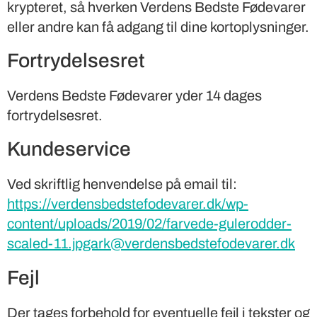
krypteret, så hverken Verdens Bedste Fødevarer
eller andre kan få adgang til dine kortoplysninger.
Fortrydelsesret
Verdens Bedste Fødevarer yder 14 dages
fortrydelsesret.
Kundeservice
Ved skriftlig henvendelse på email til:
https://verdensbedstefodevarer.dk/wp-
content/uploads/2019/02/farvede-gulerodder-
scaled-11.jpgark@verdensbedstefodevarer.dk
Fejl
Der tages forbehold for eventuelle fejl i tekster og