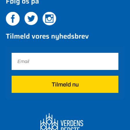
Følg os på
Tilmeld vores nyhedsbrev
Tilmeld nu