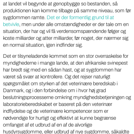
at landet vil begynde at genopbygge so bestanden, så
produktionen kan komme tilbage på samme niveau, som før
sygdommen ramte.
Det er der formentlig grund til at
betvivle
, men under alle omstændigheder er der tale om en
situation, der har og vil få verdensomspændende følger og
koste milliarder og atter milliarder, før noget, der nærmer sig
en normal situation, igen indfinder sig.
Det er tilsyneladende kommet som en stor overraskelse for
myndighederne i mange lande, at den afrikanske svinepest
har bredt sig med en sådan hast, og at sygdommen har
været så svær at kontrollere. Og det rejser naturligt
spørgsmålet om styrken af det veterinære beredskab i
Danmark, og i den forbindelse om i hvor høj grad
beslutningsprocesserne omkring myndighedsbetjeningen og
laboratorieberedskabet er baseret på den veterinær
indflydelse og de veterinære kompetencer som er
nødvendige for hurtigt og effektivt at kunne begrænse
omfanget af et udbrud af en af de alvorlige
husdyrsygdomme, eller udbrud af nye sygdomme, såkaldte