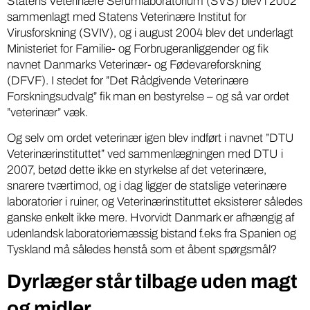
Statens Veterinære Serumlaboratorium (SVS) blev i 2002
sammenlagt med Statens Veterinære Institut for
Virusforskning (SVIV), og i august 2004 blev det underlagt
Ministeriet for Familie- og Forbrugeranliggender og fik
navnet Danmarks Veterinær- og Fødevareforskning
(DFVF). I stedet for ”Det Rådgivende Veterinære
Forskningsudvalg” fik man en bestyrelse – og så var ordet
”veterinær” væk.
Og selv om ordet veterinær igen blev indført i navnet ”DTU
Veterinærinstituttet” ved sammenlægningen med DTU i
2007, betød dette ikke en styrkelse af det veterinære,
snarere tværtimod, og i dag ligger de statslige veterinære
laboratorier i ruiner, og Veterinærinstituttet eksisterer således
ganske enkelt ikke mere. Hvorvidt Danmark er afhængig af
udenlandsk laboratoriemæssig bistand f.eks fra Spanien og
Tyskland må således henstå som et åbent spørgsmål?
Dyrlæger står tilbage uden magt
og midler