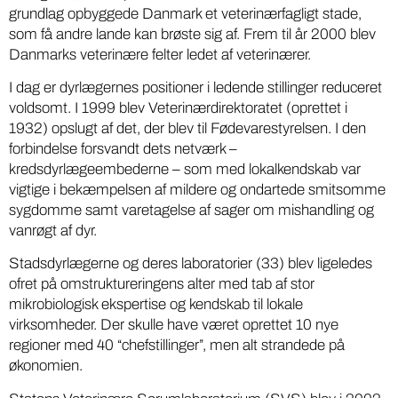
grundlag opbyggede Danmark et veterinærfagligt stade,
som få andre lande kan brøste sig af. Frem til år 2000 blev
Danmarks veterinære felter ledet af veterinærer.
I dag er dyrlægernes positioner i ledende stillinger reduceret
voldsomt. I 1999 blev Veterinærdirektoratet (oprettet i
1932) opslugt af det, der blev til Fødevarestyrelsen. I den
forbindelse forsvandt dets netværk –
kredsdyrlægeembederne – som med lokalkendskab var
vigtige i bekæmpelsen af mildere og ondartede smitsomme
sygdomme samt varetagelse af sager om mishandling og
vanrøgt af dyr.
Stadsdyrlægerne og deres laboratorier (33) blev ligeledes
ofret på omstruktureringens alter med tab af stor
mikrobiologisk ekspertise og kendskab til lokale
virksomheder. Der skulle have været oprettet 10 nye
regioner med 40 “chefstillinger”, men alt strandede på
økonomien.