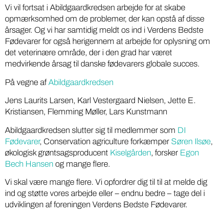
Vi vil fortsat i Abildgaardkredsen arbejde for at skabe
opmærksomhed om de problemer, der kan opstå af disse
årsager. Og vi har samtidig meldt os ind i Verdens Bedste
Fødevarer for også herigennem at arbejde for oplysning om
det veterinære område, der i den grad har været
medvirkende årsag til danske fødevarers globale succes.
På vegne af
Abildgaardkredsen
Jens Laurits Larsen, Karl Vestergaard Nielsen, Jette E.
Kristiansen, Flemming Møller, Lars Kunstmann
Abildgaardkredsen slutter sig til medlemmer som
DI
Fødevarer
, Conservation agriculture forkæmper
Søren Ilsøe
,
økologisk grøntsagsproducent
Kiselgården
, forsker
Egon
Bech Hansen
og mange flere.
Vi skal være mange flere. Vi opfordrer dig til til at melde dig
ind og støtte vores arbejde eller – endnu bedre – tage del i
udviklingen af foreningen Verdens Bedste Fødevarer.