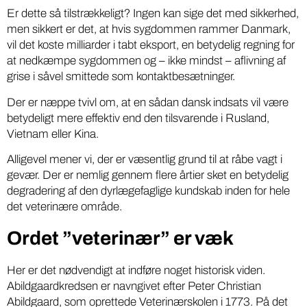
Er dette så tilstrækkeligt? Ingen kan sige det med sikkerhed,
men sikkert er det, at hvis sygdommen rammer Danmark,
vil det koste milliarder i tabt eksport, en betydelig regning for
at nedkæmpe sygdommen og – ikke mindst – aflivning af
grise i såvel smittede som kontaktbesætninger.
Der er næppe tvivl om, at en sådan dansk indsats vil være
betydeligt mere effektiv end den tilsvarende i Rusland,
Vietnam eller Kina.
Alligevel mener vi, der er væsentlig grund til at råbe vagt i
gevær. Der er nemlig gennem flere årtier sket en betydelig
degradering af den dyrlægefaglige kundskab inden for hele
det veterinære område.
Ordet ”veterinær” er væk
Her er det nødvendigt at indføre noget historisk viden.
Abildgaardkredsen er navngivet efter Peter Christian
Abildgaard, som oprettede Veterinærskolen i 1773. På det