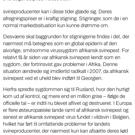
svineproducenter kan i disse tider glæde sig. Deres
afregningspriser er i kraftig stigning. Stigninger, som de i en
normal markedssituation kun kunne drømme om.
Desværre skal baggrunden for stigningerne findes i det, der
nærmest må betegnes som en global epidemi af den
alvorlige, smitsomme virussygdom afrikansk svinepest. For
relativt få år siden var afrikansk svinepest kendt som en
sygdom, der fortrinsvist gav problemer i Afrika. Denne
situation ændrede sig imidlertid radikalt i 2007, da afrikansk
svinepest ved et uheld blev indført til Georgien.
Herfra spredte sygdommen sig til Rusland, hvor den hurtigt
kom ud af kontrol, og mere end en million grise – ifølge de
officielle tal – er indtil nu blevet aflivet og destrueret. I Europa
er flere østeuropæiske lande ramt af afrikansk svinepest og
senest er afrikansk svinepest virus fundet i vildsvin i Belgien,
hvilket har ført til omfattende problemer for landets
svineproducenter, der nærmest kun kan afsætte deres kød