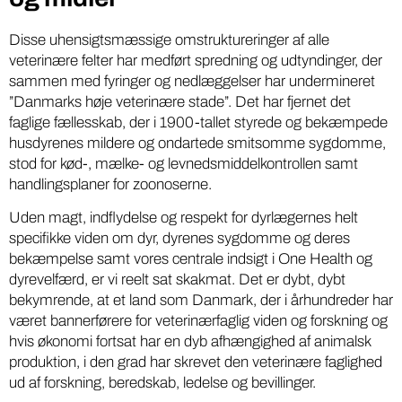
Disse uhensigtsmæssige omstruktureringer af alle
veterinære felter har medført spredning og udtyndinger, der
sammen med fyringer og nedlæggelser har undermineret
”Danmarks høje veterinære stade”. Det har fjernet det
faglige fællesskab, der i 1900-tallet styrede og bekæmpede
husdyrenes mildere og ondartede smitsomme sygdomme,
stod for kød-, mælke- og levnedsmiddelkontrollen samt
handlingsplaner for zoonoserne.
Uden magt, indflydelse og respekt for dyrlægernes helt
specifikke viden om dyr, dyrenes sygdomme og deres
bekæmpelse samt vores centrale indsigt i One Health og
dyrevelfærd, er vi reelt sat skakmat. Det er dybt, dybt
bekymrende, at et land som Danmark, der i århundreder har
været bannerførere for veterinærfaglig viden og forskning og
hvis økonomi fortsat har en dyb afhængighed af animalsk
produktion, i den grad har skrevet den veterinære faglighed
ud af forskning, beredskab, ledelse og bevillinger.