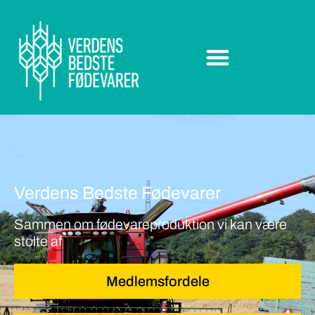
Verdens Bedste Fødevarer
Sammen om fødevareproduktion vi kan være
stolte af
Medlemsfordele