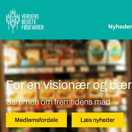
Nyhede
For en visionær og bæ
Sammen om fremtidens mad
Medlemsfordele
Læs nyheder