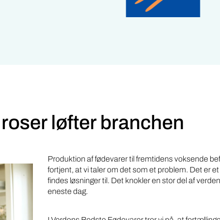
 roser løfter branchen
Produktion af fødevarer til fremtidens voksende bef
fortjent, at vi taler om det som et problem. Det er e
findes løsninger til. Det knokler en stor del af verd
eneste dag.
I Verdens Bedste Fødevarer tror vi på, at fortælli