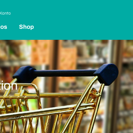
Konto
 os
Shop
tion