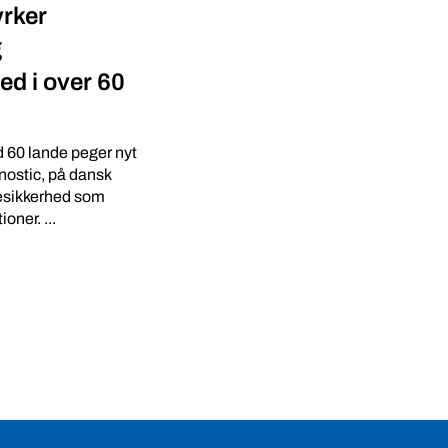
yrker
g
ed i over 60
d 60 lande peger nyt
stic, på dansk
esikkerhed som
oner. ...