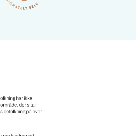
olkning har ikke
t område, der skal
ens befolkning på hver
nger om landmænd,