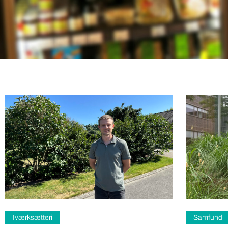
Iværksætteri
Samfund