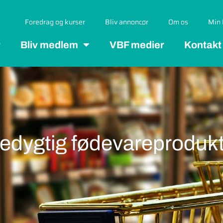
Foredrag og kurser
Bliv annoncør
Om os
Min 
r
Bliv medlem
VBF medier
Kontakt
redygtig fødevareproduk