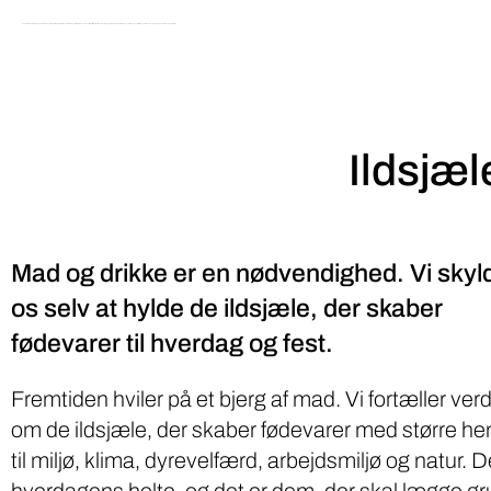
Kunder, medarbejdere og samarbejdspartnere efterspørger fødevarer, der ikke blot fylder maven men hjælper til mindre klimabelastning og forurening. Viser større hensyn til dyrenes velfærd og naturens bevarelse og skaber meningsfyldte job.
Ildsjæl
Mad og drikke er en nødvendighed. Vi skyl
os selv at hylde de ildsjæle, der skaber
fødevarer til hverdag og fest.
Fremtiden hviler på et bjerg af mad. Vi fortæller ver
om de ildsjæle, der skaber fødevarer med større h
til miljø, klima, dyrevelfærd, arbejdsmiljø og natur. D
hverdagens helte, og det er dem, der skal lægge g