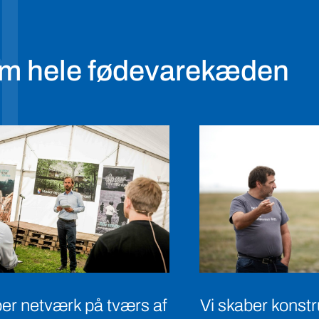
om hele fødevarekæden
Vi skaber konstr
ber netværk på tværs af