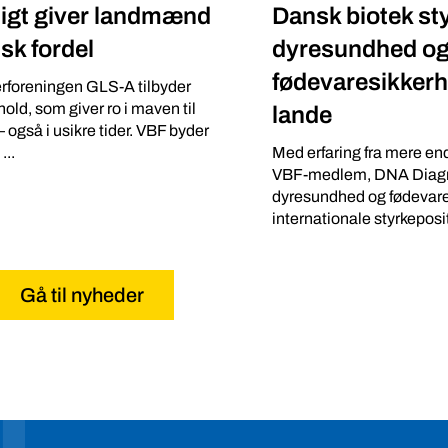
igt giver landmænd
Dansk biotek st
isk fordel
dyresundhed o
fødevaresikkerh
rforeningen GLS-A tilbyder
old, som giver ro i maven til
lande
også i usikre tider. VBF byder
..
Med erfaring fra mere en
VBF-medlem, DNA Diagno
dyresundhed og fødevar
internationale styrkepositi
Gå til nyheder