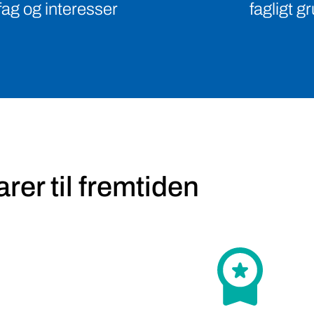
fagligt g
fag og interesser
rer til fremtiden