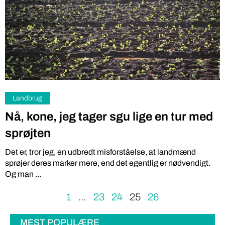
Landbrug
Nå, kone, jeg tager sgu lige en tur med
sprøjten
Det er, tror jeg, en udbredt misforståelse, at landmænd
sprøjer deres marker mere, end det egentlig er nødvendigt.
Og man ...
1
…
23
24
25
26
MEST POPULÆRE