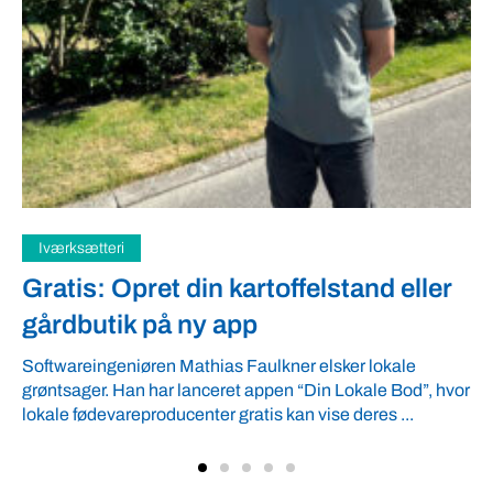
Samfund
Fredspligt giver landmænd strategis
fordel
Arbejdsgiverforeningen GLS-A tilbyder ordnede forhold,
vor
som giver ro i maven til landmænd – også i usikre tider.
VBF byder velkommen ...