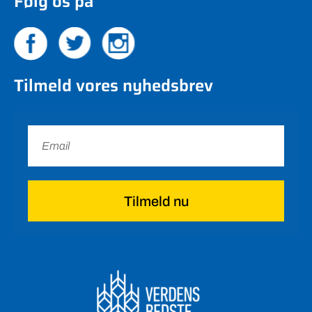
Følg os på
Tilmeld vores nyhedsbrev
Tilmeld nu