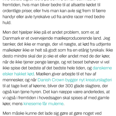
fremtiden, hvis man bliver bedre til at afsætte kødet til
ordentlige priser, eller hvis man kan avle sig frem til færre
handyr eller avle tyrekalve ud fra andre racer med bedre
huld.
Men det hjælper ikke på et andet problem, som er, at
Danmark er et overvejende mælkeproducerende land. Jeg
tænker, det ikke er mange, der vil nægte, at kød fra udtjente
malkekøer ikke er helt så godt som fra en etårig tyrekalv. Ikke
desto mindre skal der jo ske et eller andet med de der køer,
når de ikke tjener penge længe, og ret beset behøver vi vel
ikke spise det bedste af det bedste hele tiden, og
danskerne
elsker hakket kød
. Mælken giver arbejde til et hav af
mennesker, og når
Danish Crown bygger nyt kreaturslagteri
til at tage livet af køerne, bliver der 300 glade slagtere, der
også kan tjene hyren. Det kan næppe være anderledes, at
vi også i fremtiden i hovedsagen skal spises af med gamle
køer, mens
kineserne får mulerne
.
Men måske kunne det lade sig gøre at gøre noget ved