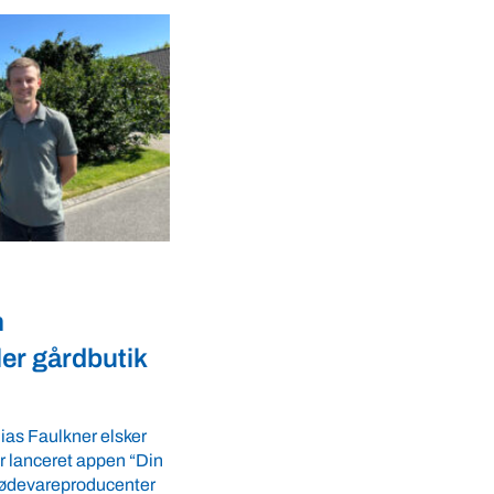
Dyrevelfærd
r landmænd
Dansk biotek styrker
dyresundhed og
fødevaresikkerhed i over
LS-A tilbyder
 ro i maven til
lande
tider. VBF byder
Med erfaring fra mere end 60 lande pe