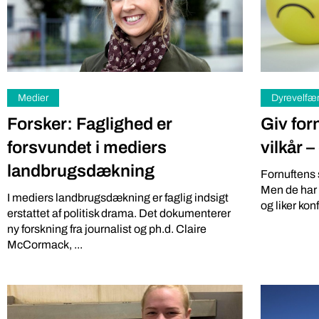
Medier
Dyrevelfæ
Forsker: Faglighed er
Giv for
forsvundet i mediers
vilkår –
landbrugsdækning
Fornuftens 
Iværksætter
Miljø
Men de har då
I mediers landbrugsdækning er faglig indsigt
Gratis: 
DR podcasts om pesticider
og liker kon
erstattet af politisk drama. Det dokumenterer
kartoffe
bør være pligtlytning for alle
ny forskning fra journalist og ph.d. Claire
McCormack, ...
på ny a
med pesticidholdninger
Softwareing
To DR-podcasts om kemikalier med Huxi Bach
lokale grønt
som vært og Nina Cedergreen som gæst, bør
Lokale Bod”,
være pligtlytning for alle med ...