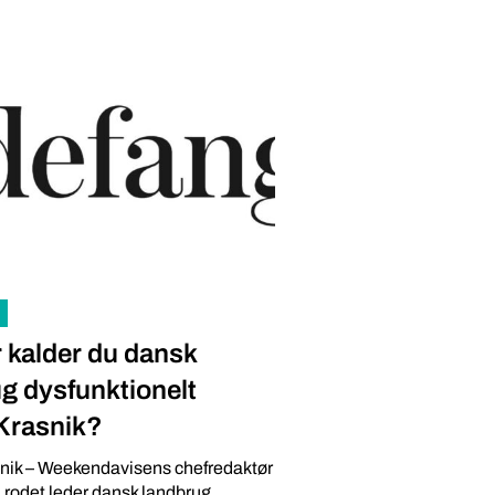
 kalder du dansk
g dysfunktionelt
Krasnik?
snik – Weekendavisens chefredaktør
n rodet leder dansk landbrug