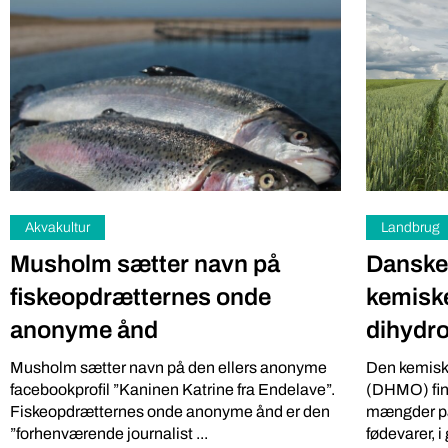
ypperste af dansk landbrug og mad, når Danske
Fødevare- og Landbrugsjournalister ...
Akvakultur
Landbrug
Musholm sætter navn på
Danske 
fiskeopdrætternes onde
kemisk
anonyme ånd
dihydr
Musholm sætter navn på den ellers anonyme
Den kemisk
facebookprofil ”Kaninen Katrine fra Endelave”.
(DHMO) find
Fiskeopdrætternes onde anonyme ånd er den
mængder på
”forhenværende journalist ...
fødevarer, i