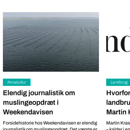
Akvakultur
Landbrug
Elendig journalistik om
Hvorfor
muslingeopdræt i
landbru
Weekendavisen
Martin 
Forsidehistorie hos Weekendavisen er elendig
Martin Kra
journalistik om muslingeopdræt. Det værste er,
– kalder i e