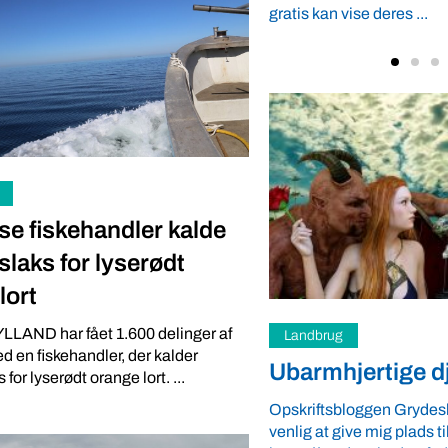
se deres ...
 se fiskehandler kalde
laks for lyserødt
lort
Hav-Grøntsager
LLAND har fået 1.600 delinger af
ertige djævle
Tang skal hverk
d en fiskehandler, der kalder
luges eller gøde
oggen Grydeskeen.dk har været så
for lyserødt orange lort. ...
e mig plads til et indlæg om
Som overstyrmand på DTU’
ensbedstefodevarer.dk. Det er sket
Louise Windelboe smag fo
iften ...