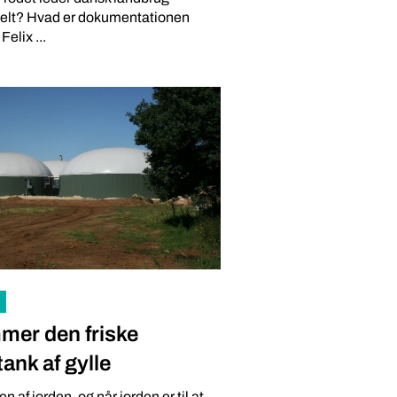
nelt? Hvad er dokumentationen
Felix ...
mer den friske
tank af gylle
en af jorden, og når jorden er til at