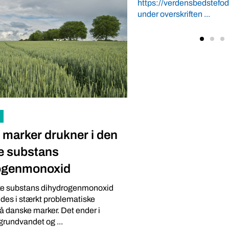
danskerne med på havet for
marker drukner i den
e substans
ogenmonoxid
e substans dihydrogenmonoxid
es i stærkt problematiske
 danske marker. Det ender i
 grundvandet og ...