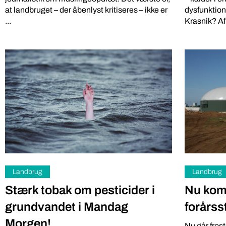
at landbruget – der åbenlyst kritiseres – ikke er
dysfunktio
...
Krasnik? Af 
Landbrug
Landbrug
Stærk tobak om pesticider i
Nu kom
grundvandet i Mandag
forårss
Morgen!
Nu går frost