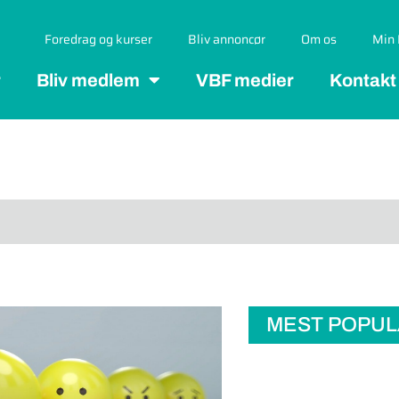
Foredrag og kurser
Bliv annoncør
Om os
Min 
r
Bliv medlem
VBF medier
Kontakt
MEST POPU