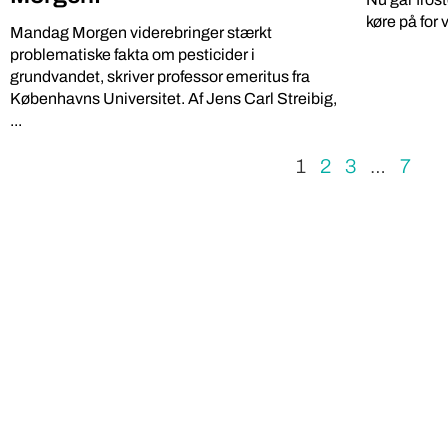
køre på for 
Mandag Morgen viderebringer stærkt
problematiske fakta om pesticider i
grundvandet, skriver professor emeritus fra
Københavns Universitet. Af Jens Carl Streibig,
...
1
2
3
…
7