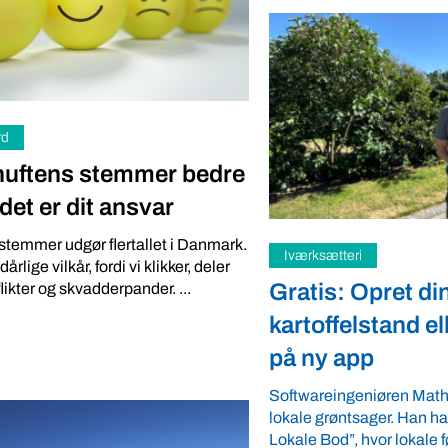
rd
nuftens stemmer bedre
 det er dit ansvar
stemmer udgør flertallet i Danmark.
i
Samfund
rlige vilkår, fordi vi klikker, deler
Opret din
Fredspligt give
flikter og skvadderpander. ...
lstand eller gårdbutik
strategisk fordel
pp
Arbejdsgiverforeningen G
ordnede forhold, som giver
eniøren Mathias Faulkner elsker
landmænd – også i usikre 
sager. Han har lanceret appen “Din
velkommen ...
 hvor lokale fødevareproducenter