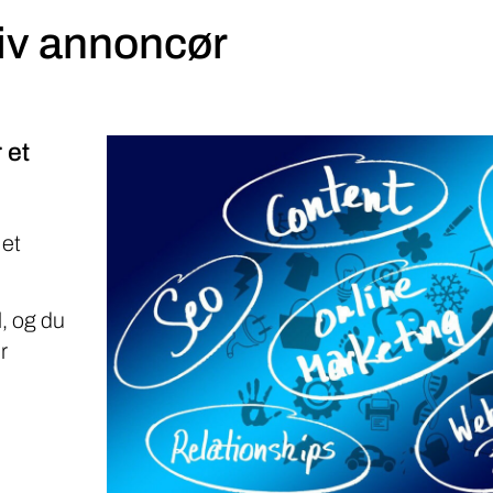
iv annoncør
 et
 et
, og du
r