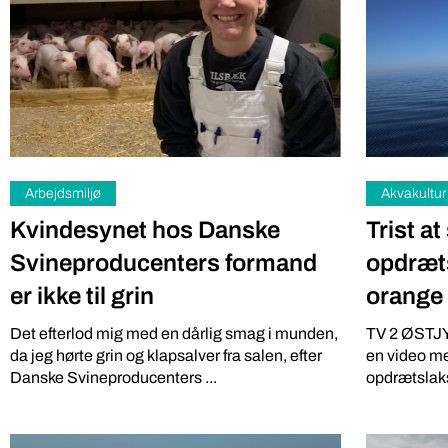
gratis kan vi
Arbejdsmiljø
Akvakultur
Kvindesynet hos Danske
Trist at
Svineproducenters formand
opdræts
er ikke til grin
orange 
Landbrug
Fødevarer
Det efterlod mig med en dårlig smag i munden,
TV 2 ØSTJY
Ubarmhj
200 udenlandske journalister
da jeg hørte grin og klapsalver fra salen, efter
en video me
skal se på dansk landbrug og
Opskriftsbl
Danske Svineproducenters ...
opdrætslaks 
venlig at giv
mad
https://verd
under overskr
Journalister fra mere end 40 lande skal se det