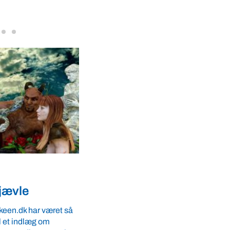
VBF-medlem, DNA Diagnostic, på da
dyresundhed og fødevaresikkerhed s
internationale styrkepositioner. ...
Samfund
en vandes,
100 medlemmer nået – V
s
have tre nuller mere på
s forskningsskib fik
Medlem nummer 100 har netop meldt si
r tang. Nu tager hun
Verdens Bedste Fødevarer. Det vidner