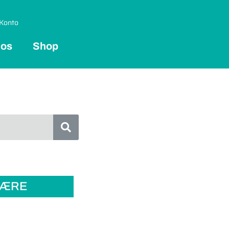
Konto
 os
Shop
LÆRE