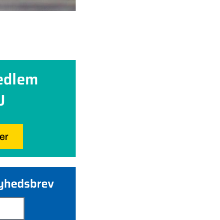
edlem
U
her
nyhedsbrev