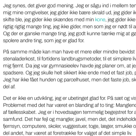
Jeg synes, det giver god mening. Jeg er sågu ind i mellem temm
mig mine omgivelser, jeg gider ikke bære skrald ud, jeg gider ik
skifte ble, jeg gider ikke skændes med min
kone
, jeg gider i
rigtig rigtig mange ting, jeg ikke gider, men som jeg er nødt til a
Og der er ganske mange ting, jeg godt kunne tænke mig at gøre,
spolere andre ting, som jeg er glad for.
På samme måde kan man have et mere eller mindre bevidst øn
stenaladerkost, til fortidens landbrugsmetoder, til et simplere li
mig fjernt. Da jeg var gymnasieelev havde jeg planer om, at jeg 
spadsere. Og jeg skulle helt sikkert ikke ende med et fast job,
Jeg har ikke fået hunden og parcelhuset, men det faste job, skal
del af.
Det er ikke en udvikling, jeg er ubetinget glad for. På sæt og vis
Problemet med det har været en blanding af to ting: Manglend
af fællesskabet. Jeg er i hovedsagen temmelig begejstret for 
samfund. Det har fejl og mangler, javel, men det, det indeholde
fjernsyn, computere, skoler, vuggestuer, toge, læger, smukke og
del andet, har været at foretrække for valget af det simple liv.