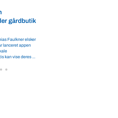
Dyrevelfærd
er landmænd
Dansk biotek styrker
l
dyresundhed og
fødevaresikkerhed i over 
GLS-A tilbyder
r ro i maven til
lande
 tider. VBF byder
Med erfaring fra mere end 60 lande pege
VBF-medlem, DNA Diagnostic, på dan
dyresundhed og fødevaresikkerhed so
internationale styrkepositioner. ...