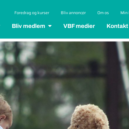
Foredrag og kurser
Bliv annoncør
Om os
Min 
r
Bliv medlem
VBF medier
Kontakt