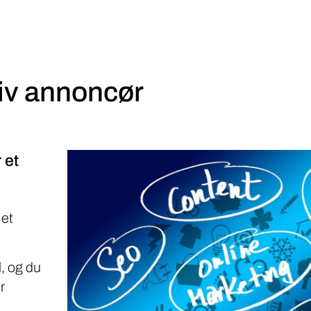
iv annoncør
 et
 et
, og du
r