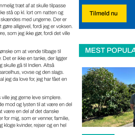
elig træt af at skulle tilpasse
ke stå op kl. lort om natten og
Tilmeld nu
kke skændes med ungerne. Der er
t gøre alligevel, fordi jeg er voksen.
 som jeg ikke gør, fordi det ville
MEST POPUL
ske om at vende tilbage til
v. Det er ikke en tanke, der ligger
skulle gå til Indien. Altså
 parcelhus, vovse og den slags.
 jeg da love for, jeg har fået en
 ville jeg gerne leve simplere.
e mod og lysten til at være en del
at være en del af det danske
r for mig, som er venner, familie,
 kloge kvinder, rejser og en hel