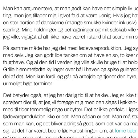
Iværksæt
Miljø
Man kan argumentere, at man godt kan have det simple liv ude
Gratis
DR podcasts om pesticider
ting, men jeg tillader mig i givet fald at være uenig. Hvis jeg hav
en stor portion af danskerne (mange smukke kvinder inklusiv)
kartoff
bør være pligtlytning for alle
særling. Mine holdninger og betragtninger og mit selskab vill
på ny 
med pesticidholdninger
jeg ville, vigtigst af alt, ikke have været i stand til at score
Softwarei
To DR-podcasts om kemikalier med Huxi
På samme måde har jeg det med fødevareproduktion. Jeg synes
lokale grø
Bach som vært og Nina Cedergreen som
mad selv. Jeg kan godt lide tanken om at have en so, to køer
“Din Lokal
gæst, bør være pligtlytning for alle med ...
frugthave. Og al den tid i verden jeg ville skulle bruge til at h
fødevarepr
Grille hjemmefødte kyllinger over bål i haven og spise gulerødde
del af det. Men kun fordi jeg går på arbejde og tjener den hyre, 
urimeligt høje terminer.
Det betyder også, at jeg har dårlig tid til at hakke. Jeg er ikke t
sprøjtemidler til, at jeg vil forsøge mig med den slags i køkken-
med til tider temmelig ringe udbytter. Det er ikke perfekt. Li
fødevareproduktion ikke er det. Men sådan er det. Man må str
som man kan, og det bliver aldrig så godt, som det var, da man v
sig, at det har været bedre før. Forestillingen om, at
forne tide
og i pagt med naturen er drømme og fantasier om noget, der ik