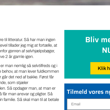
?
Bliv m
e til litteratur. Så har man ingen
evel tillader jeg mig at fortælle, at
N
denfor genren af selvhjælpsbøger,
ive 2 år gamle igen.
er man nemlig så selvtilfreds og i
Klik 
e behov, at man lever fuldkommen
er går det ned af bakke. Først får
de, som stjæler
. Så opdager man, at man er
Tilmeld vores 
 Så får man ansvar og pligter. Så
n familie. Så skal man til at betale