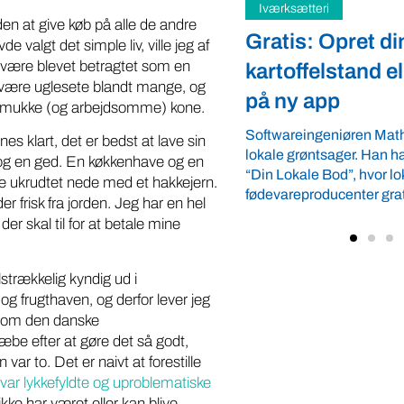
teri
Samfund
n at give køb på alle de andre
: Opret din
Fredspligt giv
de valgt det simple liv, ville jeg af
 være blevet betragtet som en
elstand eller gårdbutik
strategisk forde
e være uglesete blandt mange, og
app
Arbejdsgiverforeningen 
 min smukke (og arbejdsomme) kone.
ordnede forhold, som give
ngeniøren Mathias Faulkner elsker
 klart, det er bedst at lave sin
landmænd – også i usikre
ntsager. Han har lanceret appen
 og en ged. En køkkenhave og en
velkommen ...
e Bod”, hvor lokale
olde ukrudtet nede med et hakkejern.
oducenter gratis kan vise deres ...
r frisk fra jorden. Jeg har en hel
der skal til for at betale mine
ilstrækkelig kyndig ud i
 og frugthaven, og derfor lever jeg
gesom den danske
æbe efter at gøre det så godt,
ar to. Det er naivt at forestille
r var lykkefyldte og uproblematiske
ke har været eller kan blive.