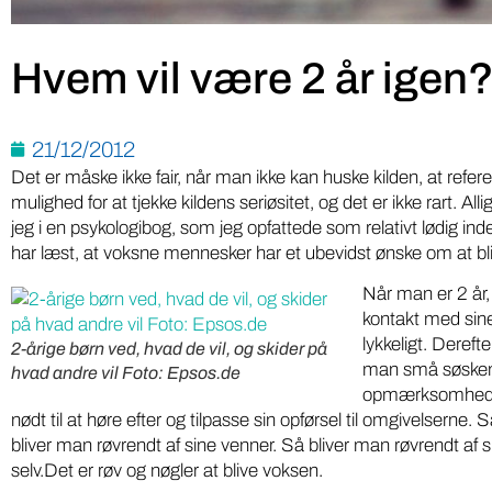
Hvem vil være 2 år igen
21/12/2012
Det er måske ikke fair, når man ikke kan huske kilden, at referer
mulighed for at tjekke kildens seriøsitet, og det er ikke rart. Allig
jeg i en psykologibog, som jeg opfattede som relativt lødig in
har læst, at voksne mennesker har et ubevidst ønske om at bl
Når man er 2 år, 
kontakt med sin
lykkeligt. Dereft
2-årige børn ved, hvad de vil, og skider på
man små søsken
hvad andre vil Foto: Epsos.de
opmærksomheden
nødt til at høre efter og tilpasse sin opførsel til omgivelserne.
bliver man røvrendt af sine venner. Så bliver man røvrendt af si
selv.Det er røv og nøgler at blive voksen.