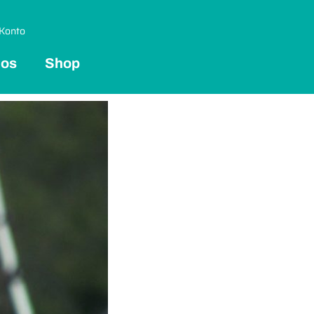
Konto
 os
Shop