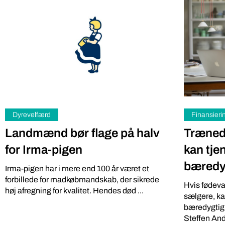
Dyrevelfærd
Finansieri
Landmænd bør flage på halv
Træned
for Irma-pigen
kan tje
bæredy
Irma-pigen har i mere end 100 år været et
forbillede for madkøbmandskab, der sikrede
Hvis fødev
høj afregning for kvalitet. Hendes død ...
sælgere, ka
bæredygtigh
Steffen Ande