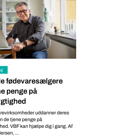
ng
e fødevaresælgere
ne penge på
gtighed
arevirksomheder uddanner deres
n de tjene penge på
ed. VBF kan hjælpe dig i gang. Af
rsen, ...