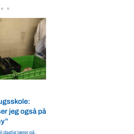
VBF-medlem, DNA Diagnostic, på da
dyresundhed og fødevaresikkerhed s
internationale styrkepositioner. ...
Landbrug
ugsskole:
Kemiker: Der skal skelne
er jeg også på
mellem afarter af PFAS
my”
Skelner vi ikke mellem afarter af PFAS,
ulovliggøre en del malariamedicin, HI
l daglig lærer på