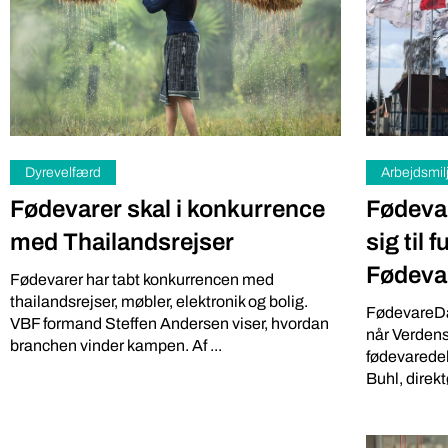
Fødevarer. Ha
VBF) og LandboUngdom vil skabe grobund for
samarbejde på tværs ...
Dyrevelfærd
Arbejdsmil
Fødevarer skal i konkurrence
Fødevar
med Thailandsrejser
sig til
Fødeva
Fødevarer har tabt konkurrencen med
thailandsrejser, møbler, elektronik og bolig.
FødevareDanm
VBF formand Steffen Andersen viser, hvordan
når Verdens
branchen vinder kampen. Af ...
fødevaredeba
Buhl, direktør