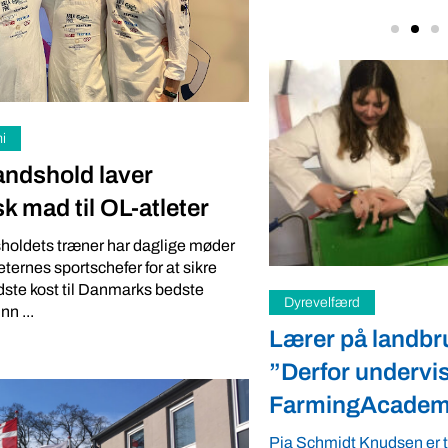
se deres ...
i
andshold laver
k mad til OL-atleter
holdets træner har daglige møder
ternes sportschefer for at sikre
ste kost til Danmarks bedste
zed
Dyrevelfærd
nn ...
re økoformand med i
Lærer på landbr
 Bedste
”Derfor undervis
FarmingAcade
dligere økoformand i Landbrug &
ar meldt sig ind i Verdens Bedste
Pia Schmidt Knudsen er ti