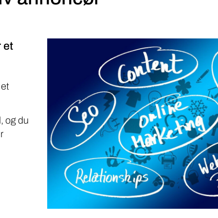
 et
 et
, og du
r