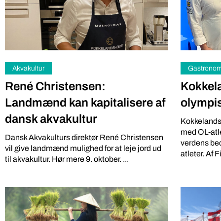
gratis kan vi
Akvakultur
Gastronom
René Christensen:
Kokkel
Landmænd kan kapitalisere af
olympis
dansk akvakultur
Kokkelands
med OL-atle
Dansk Akvakulturs direktør René Christensen
verdens bed
vil give landmænd mulighed for at leje jord ud
Uncategori
Arbejdsmiljø
atleter. Af Fi
til akvakultur. Hør mere 9. oktober. ...
Tidlige
Easyfood og Landboungdom
Verdens
sætter madens rejse til debat
Uffe Bie, Ti
Opdatering 25/10: Eventen er desværre aflyst
Fødevarer, h
Fødevarevirksomheden Easyfood (medlem i