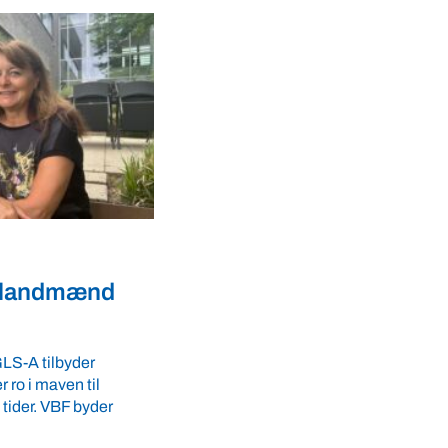
Dyrevelfærd
r landmænd
Dansk biotek styrker
dyresundhed og
fødevaresikkerhed i over
LS-A tilbyder
 ro i maven til
lande
tider. VBF byder
Med erfaring fra mere end 60 lande pe