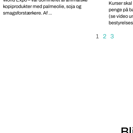
Kurser skal
kopiprodukter med palmeolie, soja og
penge på b
smagsforstærkere. Af ...
(se video u
bestyrelses
1
2
3
Bl