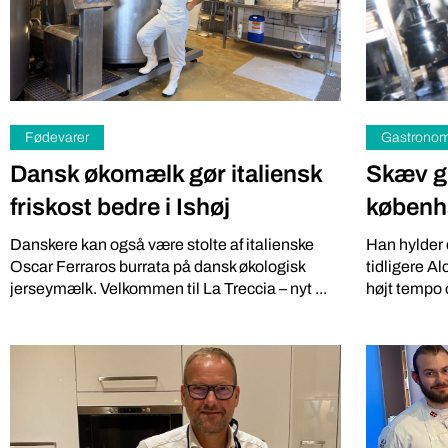
Fødevarer
Gastronom
Dansk økomælk gør italiensk
Skæv g
friskost bedre i Ishøj
københ
Danskere kan også være stolte af italienske
Han hylder 
Iværksætter
Miljø
Oscar Ferraros burrata på dansk økologisk
tidligere A
Gratis: 
DR podcasts om pesticider
jerseymælk. Velkommen til La Treccia – nyt ...
højt tempo 
kartoffe
bør være pligtlytning for alle
på ny a
med pesticidholdninger
Softwareing
To DR-podcasts om kemikalier med Huxi Bach
lokale grønt
som vært og Nina Cedergreen som gæst, bør
Lokale Bod”,
være pligtlytning for alle med ...