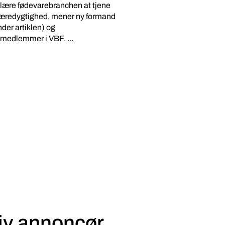
 lære fødevarebranchen at tjene
æredygtighed, mener ny formand
nder artiklen) og
medlemmer i VBF. ...
iv annoncør