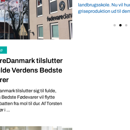
n er specielt begejstret ...
landbrugsskole. Nu vil hu
griseproduktion ud til dem,
jø
eDanmark tilslutter
 fulde Verdens Bedste
rer
ark tilslutter sig til fulde,
 Bedste Fødevarer vil flytte
tten fra mol til dur. Af Torsten
 i ...