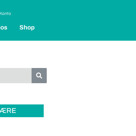
Konto
 os
Shop
LÆRE