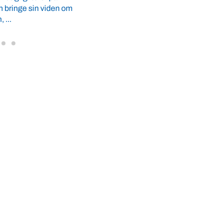
medicin, antidepressive lægemidler, o
n bringe sin viden om
kemoterapi med ...
 ...