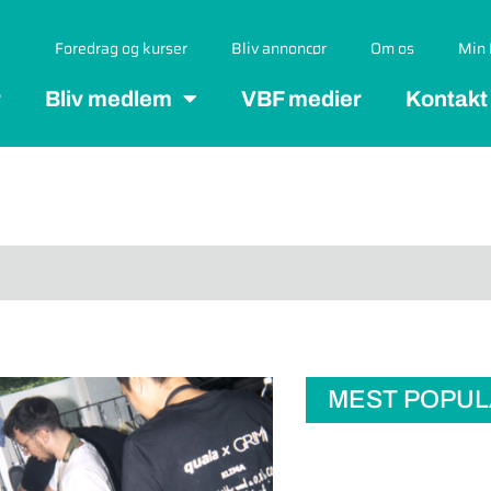
Foredrag og kurser
Bliv annoncør
Om os
Min 
r
Bliv medlem
VBF medier
Kontakt
MEST POPU