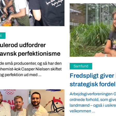
i
ulerod udfordrer
avnsk perfektionisme
de små producenter, og så har den
i
Samfund
lchemist-kok Casper Nielsen skiftet
Opret din
Fredspligt give
og perfektion ud med ...
lstand eller gårdbutik
strategisk fordel
pp
Arbejdsgiverforeningen G
ordnede forhold, som giver
eniøren Mathias Faulkner elsker
landmænd – også i usikre 
sager. Han har lanceret appen “Din
velkommen ...
 hvor lokale fødevareproducenter