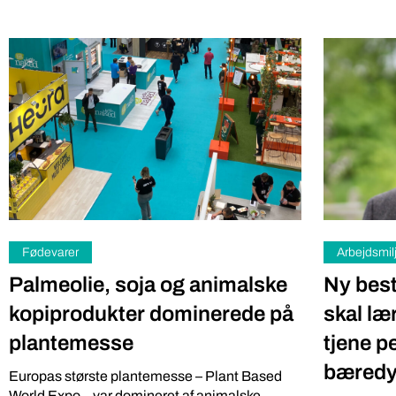
Fødevarer
Arbejdsmil
Palmeolie, soja og animalske
Ny best
kopiprodukter dominerede på
skal læ
plantemesse
tjene p
bæredy
Europas største plantemesse – Plant Based
World Expo – var domineret af animalske