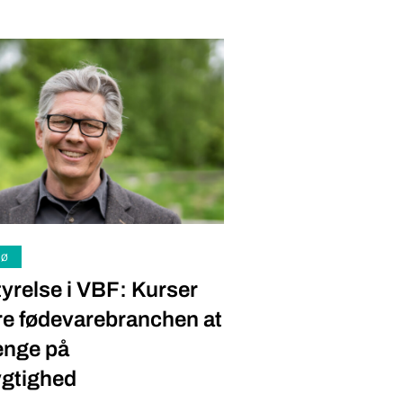
jø
yrelse i VBF: Kurser
re fødevarebranchen at
enge på
gtighed