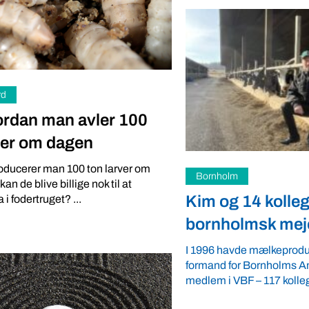
rd
ordan man avler 100
ver om dagen
oducerer man 100 ton larver om
Landbrug
n de blive billige nok til at
4 kolleger holder liv i
Skinnerupgaard 
 i fodertruget? ...
msk mejeri
verbale tæsk fo
e mælkeproducent Kim Larsen –
Griseproducent Thomas Kr
 Bornholms Andelsmejeri og nyt
roligt, når Skinnerupgaard
 – 117 kolleger på ...
planer om udvidelser og
halekupering i ...