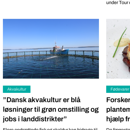
under Tour d
Akvakultur
Fødevarer
”Dansk akvakultur er blå
Forsker
løsninger til grøn omstilling og
plantem
jobs i landdistrikter”
hjælp f
Flere opdrættede fisk og skaldyr kan bidrage til
De færreste