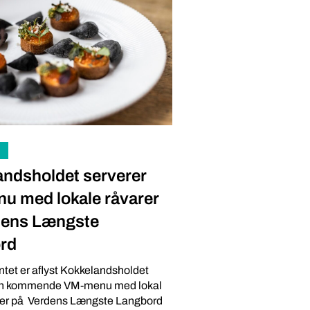
andsholdet serverer
u med lokale råvarer
dens Længste
rd
et er aflyst Kokkelandsholdet
en kommende VM-menu med lokal
arer på Verdens Længste Langbord