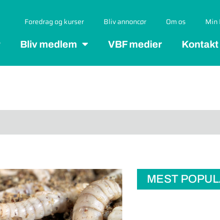
Foredrag og kurser
Bliv annoncør
Om os
Min 
r
Bliv medlem
VBF medier
Kontakt
MEST POPU