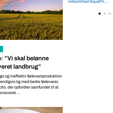
ss fra den 125 år gamle
World Expo – var dominer
quaPri, ...
kopiprodukter med palmeo
smagsforstærkere. Af ...
: ”Vi skal belønne
veret landbrug”
 og ineffektiv fødevareproduktion
vendigvis lig med bedre fødevarer,
to, der opfordrer samfundet til at
nsiveret ...