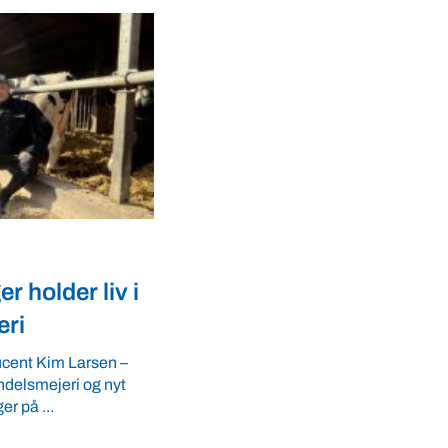
Fødevarer
lever fint med
Hvorfor hente løg i Belgi
r åbenhed
når naboen dyrker dem?
istoffersen tager det
Bent Graakjær – kok, kromand og nyt
 får verbale tæsk for
af Verdens Bedste Fødevarer – har lær
 åbenhed om
kunder at interessere sig ...