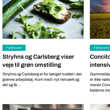
Henning Prie
lyver om, hvorvidt der er flere laks, der gyder i
virksomhed A
norske ...
Fødevarer
Fødevarer
Stryhns og Carlsberg viser
Concito
veje til grøn omstilling
intensi
Stryhns og Carlsberg er for længst trukket i det
Gammeldags
grønne arbejdstøj. Kom med i nyt netværk og
er ikke nød
del og få ...
mener Conci
belønne inte