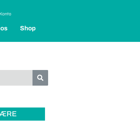
Konto
 os
Shop
LÆRE