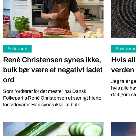
Fødevarer
Fødevarer
René Christensen synes ikke,
Hvis al
bulk bør være et negativt ladet
verden 
ord
Jeg taler g
hvis alle h
Som ”ordfører for det meste” har Dansk
Akvakultur
Akvakultur
dårligere ste
Folkepartis René Christensen et særligt hjerte
Opdrætte
Lyver VBF om hvor mange
for fødevarer. Han synes ikke, at bulk ...
“vildt” 
laks, der gyder i norske
vandløb?
Med opdrættet
dyrevelfærd 
En anonym person har skrevet til VBF, at vi