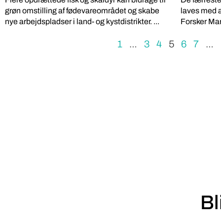
grøn omstilling af fødevareområdet og skabe
laves med æ
nye arbejdspladser i land- og kystdistrikter. ...
Forsker Marg
1
…
3
4
5
6
7
…
Bl