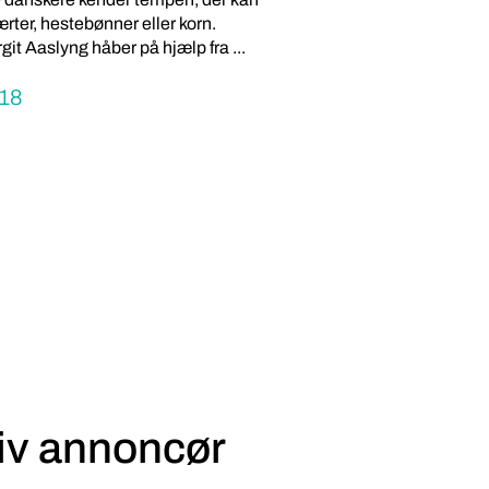
rter, hestebønner eller korn.
it Aaslyng håber på hjælp fra ...
18
iv annoncør