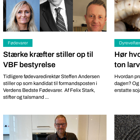
Fødevarer
Dyrevelfæ
Stærke kræfter stiller op til
Hør hv
VBF bestyrelse
ton lar
Tidligere fødevaredirektør Steffen Andersen
Hvordan pr
Bornholm
Fødevarer
stiller op som kandidat til formandsposten i
dagen? Og ka
Kim og 1
Færdigretter får flere fisk i folk
Verdens Bedste Fødevarer. Af Felix Stark,
erstatte soja
stifter og talsmand ...
bornhol
Gode færdigretter og nemme løsninger kan få
danskerne til at spise fisk, de ikke kender så
I 1996 havd
godt. Det mener Lerøy ...
formand for
medlem i VBF