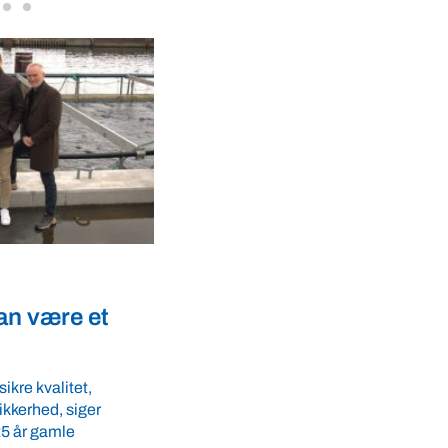
Fødevarer
 og animalske
De sælger kød men opfo
ominerede på
til at spise mindre
En af branchens store aktører går imo
strømmen og opfordrer danskerne til a
esse – Plant Based