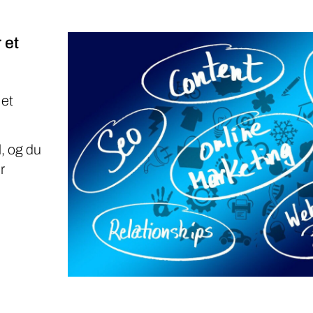
 et
 et
, og du
r