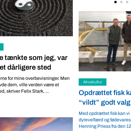
le tænkte som jeg, var
et dårligere sted
erne for mine overbevisninger. Men
avde dem, ville verden være et
Fødevarer
d, skriver Felix Stark, ...
t fisk kan være et
Palmeolie, soja
godt valg
kopiprodukter d
plantemesse
 fisk kan vi sikre kvalitet,
og fødevaresikkerhed, siger
Europas største plantem