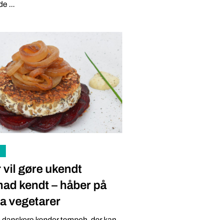
e ...
 vil gøre ukendt
ad kendt – håber på
ra vegetarer
 danskere kender tempeh, der kan