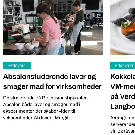
Fødevarer
Fødevarer
Absalonstuderende laver og
Kokkel
smager mad for virksomheder
VM-men
på Ver
De studerende på Professionshøjskolen
Absalon både laver og smager mad i
Langbo
eksperimenter, der skaber viden til
virksomheder. Af docent Margit ...
Arrangement
serverer d
vin og råv