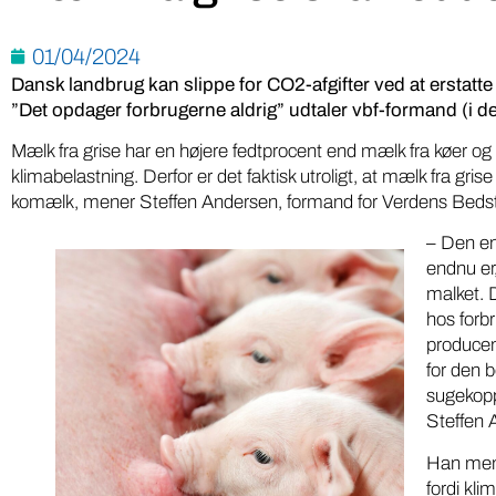
01/04/2024
Dansk landbrug kan slippe for CO2-afgifter ved at erstatt
”Det opdager forbrugerne aldrig” udtaler vbf-formand (i det
Mælk fra grise har en højere fedtprocent end mælk fra køer 
klimabelastning. Derfor er det faktisk utroligt, at mælk fra grise
komælk, mener Steffen Andersen, formand for Verdens Bedst
– Den ene
endnu er,
malket. 
hos forbr
producen
for den b
sugekoppe
Steffen 
Han mene
fordi kl