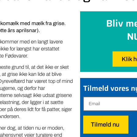
Bliv m
e komælk med mælk fra grise.
te års aprilsnar).
N
og kommer med en langt lavere
 ikke for længst har erstattet
e Fødevarer.
Klik 
ste grund til, at det ikke er sket
 at grise ikke kan lide at blive
Dyrevelfærd har været top of mind
Tilmeld vores 
ugerne, og derfor har
terne selvsagt ikke udsat grisene
elastning, der ligger i at sætte
r på deres lidt for få patter, siger
Andersen.
Tilmeld nu
r dog, at tiden nu er moden,
imahensynet vejer tungere end