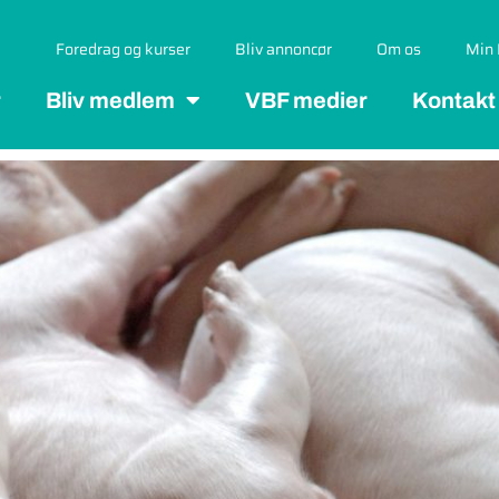
Foredrag og kurser
Bliv annoncør
Om os
Min 
r
Bliv medlem
VBF medier
Kontakt