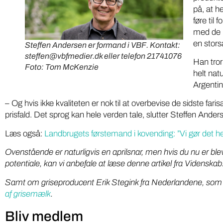
på, at he
føre til
med de r
en stors
Steffen Andersen er formand i VBF.
Kontakt:
steffen@vbfmedier.dk eller telefon 21741076
Han tror
Foto: Tom McKenzie
helt natu
Argentin
– Og hvis ikke kvaliteten er nok til at overbevise de sidste far
prisfald. Det sprog kan hele verden tale, slutter Steffen Ander
Læs også:
Landbrugets førstemand i kovending: ”Vi gør det hel
Ovenstående er naturligvis en aprilsnar, men hvis du nu er bl
potentiale, kan vi anbefale at læse denne artikel fra Videnskab.
Samt om griseproducent Erik Stegink fra Nederlandene, som 
af grisemælk
.
Bliv medlem