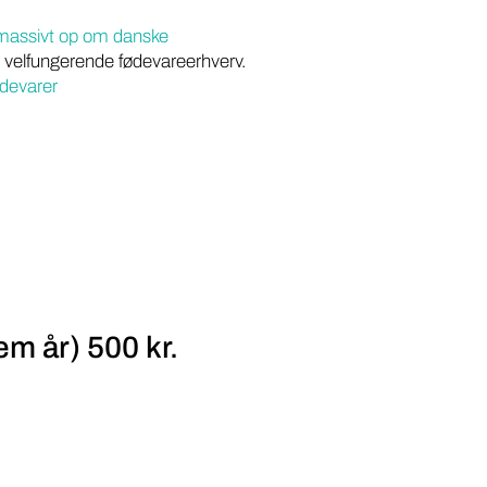
 massivt op om danske
 velfungerende fødevareerhverv.
devarer
m år) 500 kr.