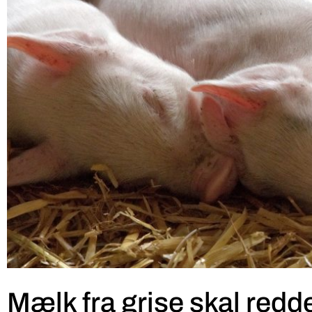
Mælk fra grise skal redd