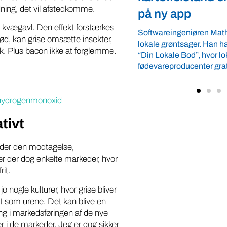
dning, det vil afstedkomme.
app
Arbejdsgiverforeningen 
ordnede forhold, som give
 kvægavl. Den effekt forstærkes
ngeniøren Mathias Faulkner elsker
landmænd – også i usikre
kød, kan grise omsætte insekter,
ntsager. Han har lanceret appen
velkommen ...
k. Plus bacon ikke at forglemme.
e Bod”, hvor lokale
oducenter gratis kan vise deres ...
ihydrogenmonoxid
tivt
lder den modtagelse,
er der dog enkelte markeder, hvor
rit.
jo nogle kulturer, hvor grise bliver
t som urene. Det kan blive en
ing i markedsføringen af de nye
r i de markeder. Jeg er dog sikker