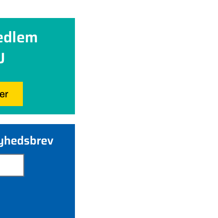
edlem
U
her
nyhedsbrev