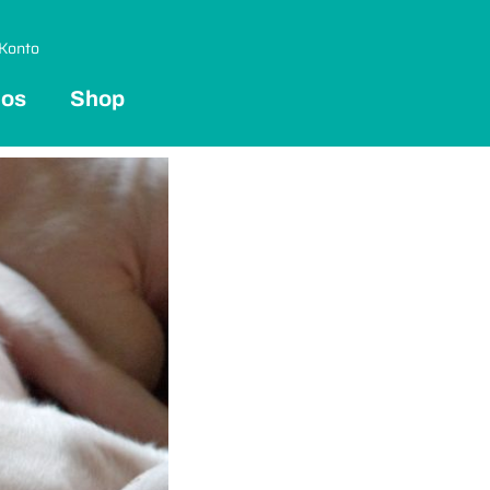
Konto
 os
Shop