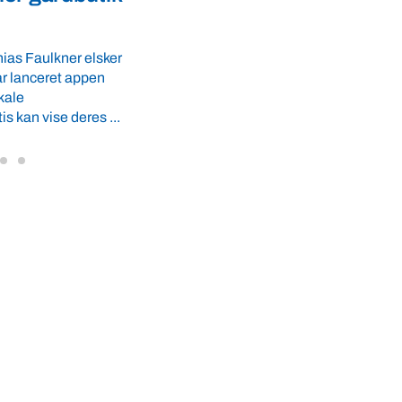
fødevaresikkerhed i over 
GLS-A tilbyder
r ro i maven til
lande
 tider. VBF byder
Med erfaring fra mere end 60 lande pege
VBF-medlem, DNA Diagnostic, på dan
dyresundhed og fødevaresikkerhed so
internationale styrkepositioner. ...