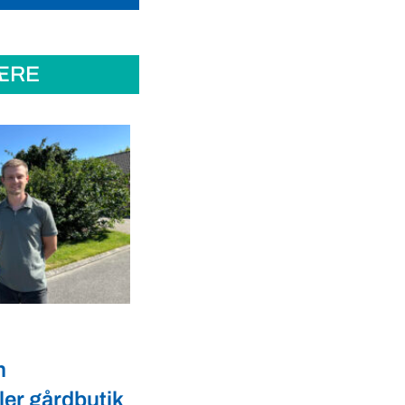
ÆRE
Dyrevelfærd
er landmænd
Dansk biotek styrker
l
dyresundhed og