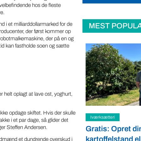
velbefindende hos de fleste
e.
ind i et milliarddollarmarked for de
MEST POPUL
oducenter, der først kommer op
obotmalkemaskine, der på en og
d kan fastholde soen og sætte
 helt oplagt at lave ost, yoghurt,
ikke opdage skiftet. Hvis der skulle
teri
Samfund
kke i et par dage, så glider det
ger Steffen Andersen.
: Opret din
Fredspligt giv
elstand eller gårdbutik
strategisk forde
landmænd et dundrende overskud i