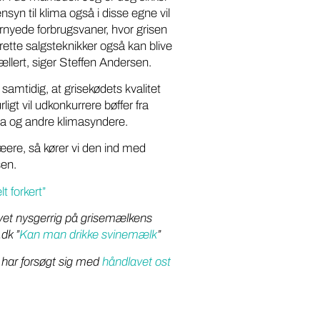
nsyn til klima også i disse egne vil
 fornyede forbrugsvaner, hvor grisen
ette salgsteknikker også kan blive
ællert, siger Steffen Andersen.
 samtidig, at grisekødets kvalitet
rligt vil udkonkurrere bøffer fra
a og andre klimasyndere.
isæere, så kører vi den ind med
sen.
t forkert”
evet nysgerrig på grisemælkens
dk ”
Kan man drikke svinemælk
”
har forsøgt sig med
håndlavet ost