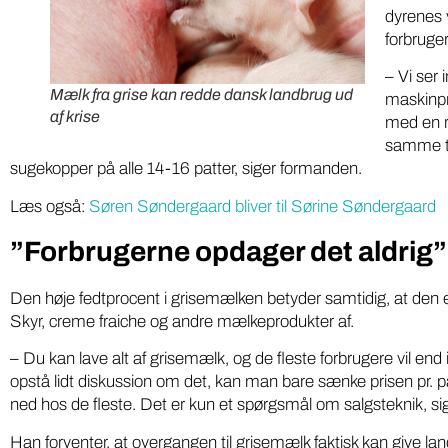
dyrenes 
forbruger
– Vi ser 
Mælk fra grise kan redde dansk landbrug ud
maskinpr
af krise
med en r
samme ti
sugekopper på alle 14-16 patter, siger formanden.
Læs også:
Søren Søndergaard bliver til Sørine Søndergaard
”Forbrugerne opdager det aldrig”
Den høje fedtprocent i grisemælken betyder samtidig, at den er
Skyr, creme fraiche og andre mælkeprodukter af.
– Du kan lave alt af grisemælk, og de fleste forbrugere vil end 
Iværksæt
Miljø
opstå lidt diskussion om det, kan man bare sænke prisen pr. pa
ned hos de fleste. Det er kun et spørgsmål om salgsteknik, si
Gratis
DR podcasts om pesticider
kartoff
bør være pligtlytning for alle
Han forventer, at overgangen til grisemælk faktisk kan give 