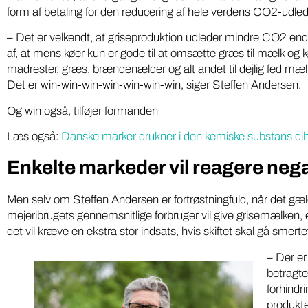
form af betaling for den reducering af hele verdens CO2-udle
på ny 
med pesticidholdninger
– Det er velkendt, at griseproduktion udleder mindre CO2 end
Softwarei
To DR-podcasts om kemikalier med Huxi
af, at mens køer kun er gode til at omsætte græs til mælk og 
lokale grø
Bach som vært og Nina Cedergreen som
madrester, græs, brændenælder og alt andet til dejlig fed mæl
“Din Lokal
gæst, bør være pligtlytning for alle med ...
Det er win-win-win-win-win-win-win, siger Steffen Andersen.
fødevarepr
Og win også, tilføjer formanden
Læs også:
Danske marker drukner i den kemiske substans d
Enkelte markeder vil reagere nega
Men selv om Steffen Andersen er fortrøstningfuld, når det gæ
mejeribrugets gennemsnitlige forbruger vil give grisemælken, 
det vil kræve en ekstra stor indsats, hvis skiftet skal gå smertef
– Der er 
betragte
forhindr
produkte