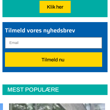
Klik her
Tilmeld vores nyhedsbrev
Tilmeld nu
MEST POPULÆRE