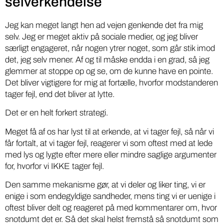
selverkendelse
Jeg kan meget langt hen ad vejen genkende det fra mig
selv. Jeg er meget aktiv på sociale medier, og jeg bliver
særligt engageret, når nogen ytrer noget, som går stik imod
det, jeg selv mener. Af og til måske endda i en grad, så jeg
glemmer at stoppe op og se, om de kunne have en pointe.
Det bliver vigtigere for mig at fortælle, hvorfor modstanderen
tager fejl, end det bliver at lytte.
Det er en helt forkert strategi.
Meget få af os har lyst til at erkende, at vi tager fejl, så når vi
får fortalt, at vi tager fejl, reagerer vi som oftest med at lede
med lys og lygte efter mere eller mindre saglige argumenter
for, hvorfor vi IKKE tager fejl.
Den samme mekanisme gør, at vi deler og liker ting, vi er
enige i som endegyldige sandheder, mens ting vi er uenige i
oftest bliver delt og reageret på med kommentarer om, hvor
snotdumt det er. Så det skal helst fremstå så snotdumt som