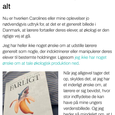
alt
Nu er hverken Carolines eller mine oplevelser jo
nødvendigvis udtryk for, at det er et generelt billede i
Danmark, at lærere fortæller deres elever, at økologi er den
rigtige vej at gå.
Jeg har heller ikke noget ønske om at udstille lærere
generelt som nogle, der indoktrinerer eller manipulerer deres
elever til bestemte holdninger. Ligesom
jeg ikke har noget
ønske om at tale økologisk produktion ned
.
Når jeg alligevel tager det
op, skyldes det, at jeg har
et inderligt ønske om, at
lærere er sig bevidst, hvor
stor indflydelse de kan
have på mine ungers
verdensbillede. Og jeg
beder så mindeligt om, at I