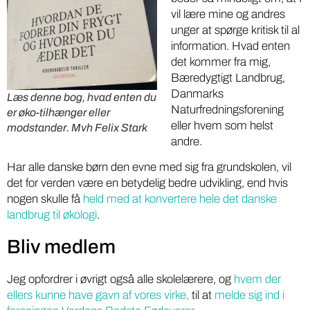
vil lære mine og andres
unger at spørge kritisk til al
information. Hvad enten
det kommer fra mig,
Bæredygtigt Landbrug,
Danmarks
Læs denne bog, hvad enten du
Naturfredningsforening
er øko-tilhænger eller
eller hvem som helst
modstander. Mvh Felix Stark
andre.
Har alle danske børn den evne med sig fra grundskolen, vil
det for verden være en betydelig bedre udvikling, end hvis
nogen skulle få
held med at konvertere hele det danske
landbrug til økologi
.
Bliv medlem
Jeg opfordrer i øvrigt også alle skolelærere, og
hvem der
ellers kunne have gavn af vores virke,
til at
melde sig ind i