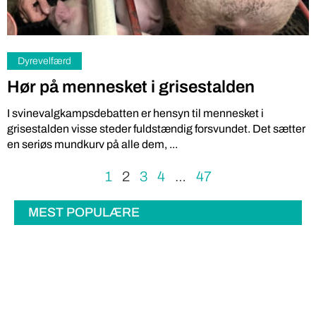
Dyrevelfærd
Hør på mennesket i grisestalden
I svinevalgkampsdebatten er hensyn til mennesket i
grisestalden visse steder fuldstændig forsvundet. Det sætter
en seriøs mundkurv på alle dem, ...
1
2
3
4
…
47
MEST POPULÆRE