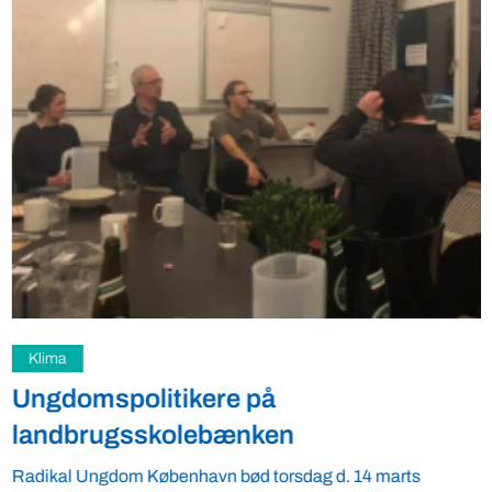
Klima
Ungdomspolitikere på
landbrugsskolebænken
Radikal Ungdom København bød torsdag d. 14 marts