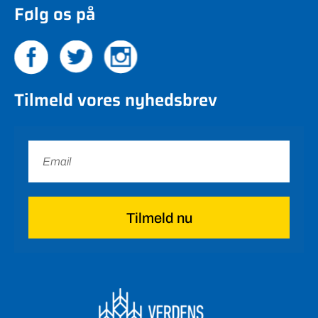
Følg os på
Tilmeld vores nyhedsbrev
Tilmeld nu