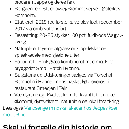
broderen Jeppe og deres far).
Beliggenhed: Studebyvej/Brommevej ved Østerlars,
Bornholm.
Etableret: 2018 (de første kalve blev født i december
2017 via embryotransfer).
Besætning: 20-25 stykker 100 pct. fuldblods Wagyu-
kvæg.
Naturpleje: Dyrene afgræsser klippeløkker og
sprækkedale med sjældne urter.
Foderprofil: Frisk græs kombineret med mask fra
bryggeriet Small Batch i Rønne.
Salgskanaler: Udskæringer sælges via Torvehal
Bornholm i Rønne, mens hakket kød leveres til
restaurant Smedjen i Tejn.
Værdigrundlag: Kvalitet frem for kvantitet, cirkulær
økonomi, dyrevelfærd, naturpleje og lokal forankring.
Læs også
Vandsenge mindsker skader hos Jeppes køer
med 96 pct.
Skal vi fortælle din historie om