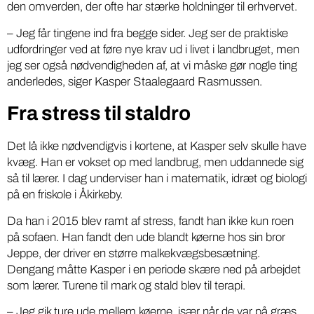
den omverden, der ofte har stærke holdninger til erhvervet.
– Jeg får tingene ind fra begge sider. Jeg ser de praktiske
udfordringer ved at føre nye krav ud i livet i landbruget, men
jeg ser også nødvendigheden af, at vi måske gør nogle ting
anderledes, siger Kasper Staalegaard Rasmussen.
Fra stress til staldro
Det lå ikke nødvendigvis i kortene, at Kasper selv skulle have
kvæg. Han er vokset op med landbrug, men uddannede sig
så til lærer. I dag underviser han i matematik, idræt og biologi
på en friskole i Åkirkeby.
Da han i 2015 blev ramt af stress, fandt han ikke kun roen
på sofaen. Han fandt den ude blandt køerne hos sin bror
Jeppe, der driver en større malkekvægsbesætning.
Dengang måtte Kasper i en periode skære ned på arbejdet
som lærer. Turene til mark og stald blev til terapi.
– Jeg gik ture ude mellem køerne, især når de var på græs.