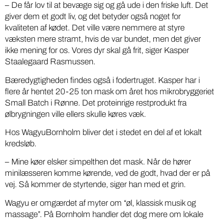
– De får lov til at bevæge sig og gå ude i den friske luft. Det
giver dem et godt liv, og det betyder også noget for
kvaliteten af kødet. Det ville være nemmere at styre
væksten mere stramt, hvis de var bundet, men det giver
ikke mening for os. Vores dyr skal gå frit, siger Kasper
Staalegaard Rasmussen.
Bæredygtigheden findes også i fodertruget. Kasper har i
flere år hentet 20-25 ton mask om året hos mikrobryggeriet
Small Batch i Rønne. Det proteinrige restprodukt fra
ølbrygningen ville ellers skulle køres væk.
Hos WagyuBornholm bliver det i stedet en del af et lokalt
kredsløb.
– Mine køer elsker simpelthen det mask. Når de hører
minilæsseren komme kørende, ved de godt, hvad der er på
vej. Så kommer de styrtende, siger han med et grin.
Wagyu er omgærdet af myter om “øl, klassisk musik og
massage”. På Bornholm handler det dog mere om lokale