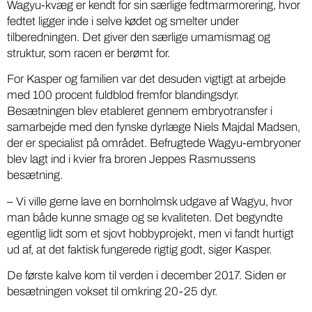
Wagyu-kvæg er kendt for sin særlige fedtmarmorering, hvor
fedtet ligger inde i selve kødet og smelter under
tilberedningen. Det giver den særlige umamismag og
struktur, som racen er berømt for.
For Kasper og familien var det desuden vigtigt at arbejde
med 100 procent fuldblod fremfor blandingsdyr.
Besætningen blev etableret gennem embryotransfer i
samarbejde med den fynske dyrlæge Niels Majdal Madsen,
der er specialist på området. Befrugtede Wagyu-embryoner
blev lagt ind i kvier fra broren Jeppes Rasmussens
besætning.
– Vi ville gerne lave en bornholmsk udgave af Wagyu, hvor
man både kunne smage og se kvaliteten. Det begyndte
egentlig lidt som et sjovt hobbyprojekt, men vi fandt hurtigt
ud af, at det faktisk fungerede rigtig godt, siger Kasper.
De første kalve kom til verden i december 2017. Siden er
besætningen vokset til omkring 20-25 dyr.