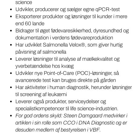
science
Udvikler, producerer og sælger egne qPCR-test
Eksporterer produkter og løsninger til kunder i mere
end 60 lande
Bidrager til øget fødevaresikkerhed, dyresundhed og
dokumentation i verdens fødevareproduktion
Har udviklet Salmonella Velox®, som giver hurtig
påvisning af salmonella
Leverer løsninger til analyse af mælkekvalitet og
yverbetændelse hos kvæg
Udvikler nye Point-of-Care (POC)-løsninger, så
avancerede test kan bruges direkte på gården
Har aktiviteter i human diagnostik, herunder løsninger
til screening af leukæmi
Leverer også produkter, serviceydelser og
specialistkompetencer til life science-industrien.
For god ordens skyld: Steen Damgaard medvirker i
artiklen i sin rolle som CCO i DNA Diagnostic og er
desuden medlem af bestyrelsen i VBF.