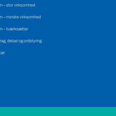
m – stor virksomhed
m – mindre virksomhed
m – Iværksætter
ag, debat og ordstyring
cør