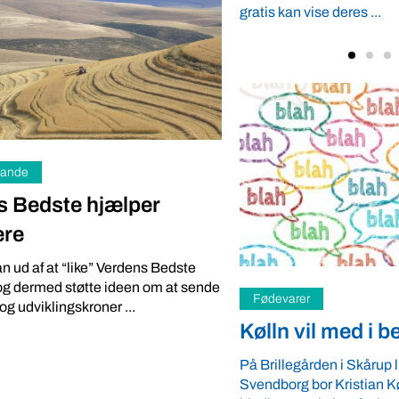
se deres ...
lande
s Bedste hjælper
ere
n ud af at “like” Verdens Bedste
Klima
og dermed støtte ideen om at sende
l med i bestyrelsen
Nature Energy n
og udviklingskroner ...
Verdens Bedste
en i Skårup lidt uden for
 Kristian Kølln i et stråtækt fredet
Under stor ståhej og meg
kshus fra begyndelsen af 1800-
medieopmærksomhed åbn