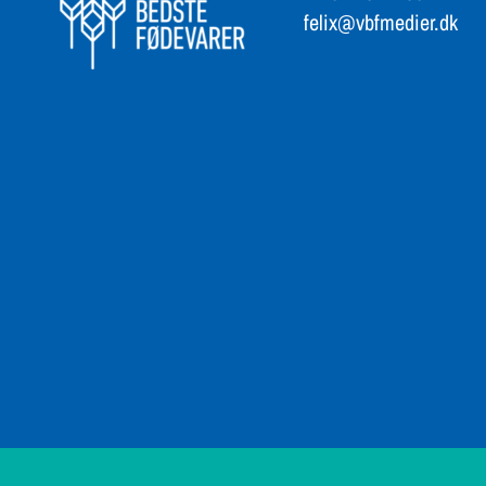
Tlf 61 20 27 06
felix@vbfmedier.dk