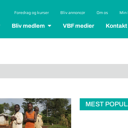
Foredrag og kurser
Bliv annoncør
Om os
Min 
r
Bliv medlem
VBF medier
Kontakt
MEST POPU