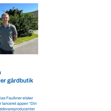
Dyrevelfærd
r landmænd
Dansk biotek styrker
dyresundhed og
fødevaresikkerhed i over
LS-A tilbyder
 ro i maven til
lande
tider. VBF byder
Med erfaring fra mere end 60 lande pe