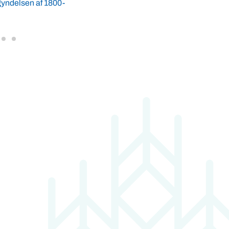
g 2. marts
balancen, så det sort/hvide billede af
 Energy og Danmarks
fødevareproduktion manes ...