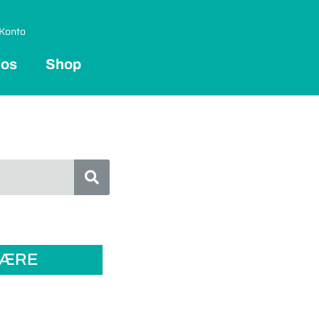
Konto
 os
Shop
LÆRE