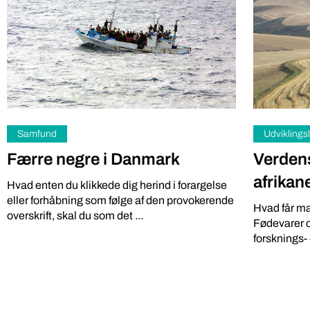
gratis kan vi
Samfund
Udviklings
Færre negre i Danmark
Verden
afrikan
Hvad enten du klikkede dig herind i forargelse
eller forhåbning som følge af den provokerende
Hvad får ma
Fødevarer
Medier
overskrift, skal du som det ...
Fødevarer 
Kølln vi
Opråb til forskere
forsknings- 
På Brillegård
Med et meget løst skud vil jeg gætte på, at jeg
Svendborg bor
har talt med hundredevis af forskere til i hvert ...
bindingsvær
tallet. ...