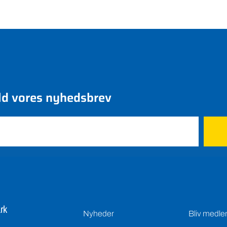
ld vores nyhedsbrev
rk
Nyheder
Bliv medl