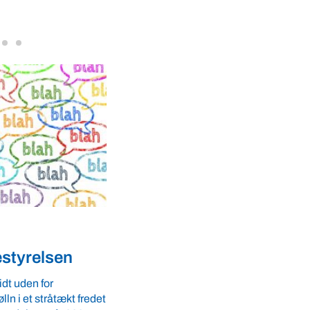
VBF-medlem, DNA Diagnostic, på da
dyresundhed og fødevaresikkerhed s
internationale styrkepositioner. ...
Dyrevelfærd
yt medlem i
Replik: Økologer skylder
 Fødevarer
omgang
et
Økologerne skylder de konventionelle
ede finansminister
omgang. Det vil hjælpe med at genopr