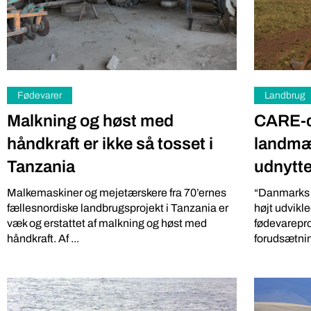
Fødevarer
Landbrug
Malkning og høst med
CARE-c
håndkraft er ikke så tosset i
landmæ
Tanzania
udnytt
Iværksætter
Miljø
Malkemaskiner og mejetærskere fra 70’ernes
“Danmarks 
Gratis: 
DR podcasts om pesticider
fællesnordiske landbrugsprojekt i Tanzania er
højt udvik
kartoffe
bør være pligtlytning for alle
væk og erstattet af malkning og høst med
fødevarepro
håndkraft. Af ...
forudsætninge
på ny a
med pesticidholdninger
Softwareing
To DR-podcasts om kemikalier med Huxi Bach
lokale grønt
som vært og Nina Cedergreen som gæst, bør
Lokale Bod”,
være pligtlytning for alle med ...