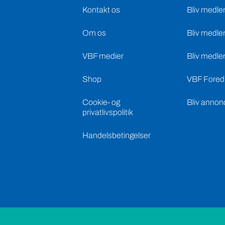
Kontakt os
Bliv medle
Om os
Bliv medle
VBF medier
Bliv medle
Shop
VBF Foredr
Cookie- og
Bliv annon
privatlivspolitik
Handelsbetingelser