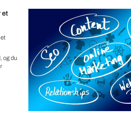
 et
 et
, og du
r