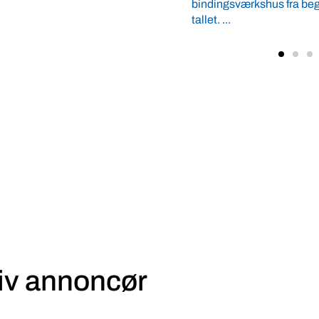
Kristian Jensen (V) freda
biogasselskabet Nature
første ...
iv annoncør