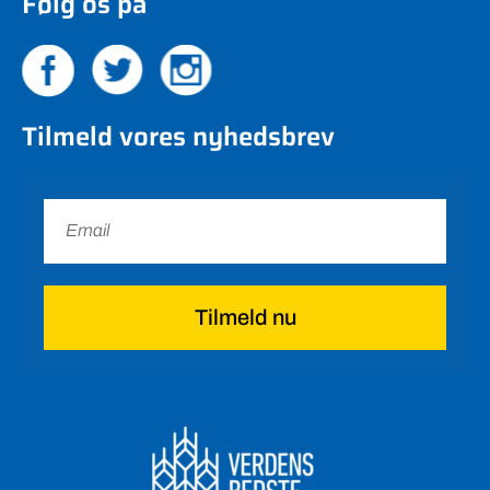
Følg os på
Tilmeld vores nyhedsbrev
Tilmeld nu