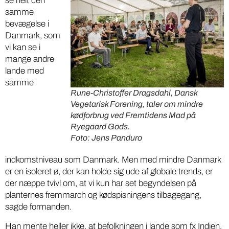
se helt den
samme
bevægelse i
Danmark, som
vi kan se i
mange andre
lande med
samme
Rune-Christoffer Dragsdahl, Dansk
Vegetarisk Forening, taler om mindre
kødforbrug ved Fremtidens Mad på
Ryegaard Gods.
Foto: Jens Panduro
indkomstniveau som Danmark. Men med mindre Danmark
er en isoleret ø, der kan holde sig ude af globale trends, er
der næppe tvivl om, at vi kun har set begyndelsen på
planternes fremmarch og kødspisningens tilbagegang,
sagde formanden.
Han mente heller ikke, at befolkningen i lande som fx Indien,