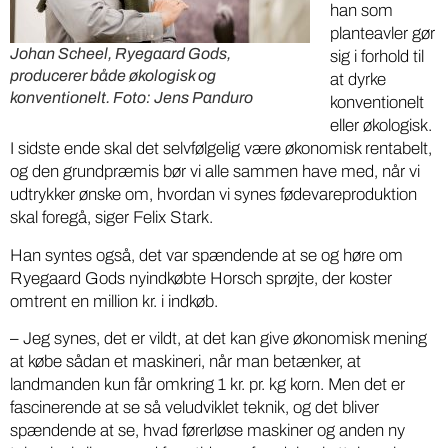
han som
planteavler gør
Johan Scheel, Ryegaard Gods,
sig i forhold til
producerer både økologisk og
at dyrke
konventionelt. Foto: Jens Panduro
konventionelt
eller økologisk.
I sidste ende skal det selvfølgelig være økonomisk rentabelt,
og den grundpræmis bør vi alle sammen have med, når vi
udtrykker ønske om, hvordan vi synes fødevareproduktion
skal foregå, siger Felix Stark.
Han syntes også, det var spændende at se og høre om
Ryegaard Gods nyindkøbte Horsch sprøjte, der koster
omtrent en million kr. i indkøb.
– Jeg synes, det er vildt, at det kan give økonomisk mening
at købe sådan et maskineri, når man betænker, at
landmanden kun får omkring 1 kr. pr. kg korn. Men det er
fascinerende at se så veludviklet teknik, og det bliver
spændende at se, hvad førerløse maskiner og anden ny