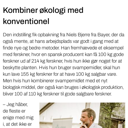
Kombiner økologi med
konventionel
Den indstilling fik opbakning fra Niels Bjerre fra Bayer, der da
også mente, at hans arbejdsplads var godt i gang med at
finde nye og bedre metoder. Han fremhævede et eksempel
med ferskner, hvor en spansk producent kan få 100 kg gode
ferskner ud af 214 kg ferskner, hvis hun ikke gør noget for at
beskytte planten. Hvis hun bruger svampemidler, skal hun
kun lave 155 kg ferskner for at have 100 kg salgbar vare.
Men hvis hun kombinerer svampemidlet med et nyt
biologisk middel, der også kan bruges i økologisk produktion,
bliver 100 af 110 kg ferskner til gode salgbare ferskner.
– Jeg håber,
de fleste er
enige med mig
i, at det ikke er