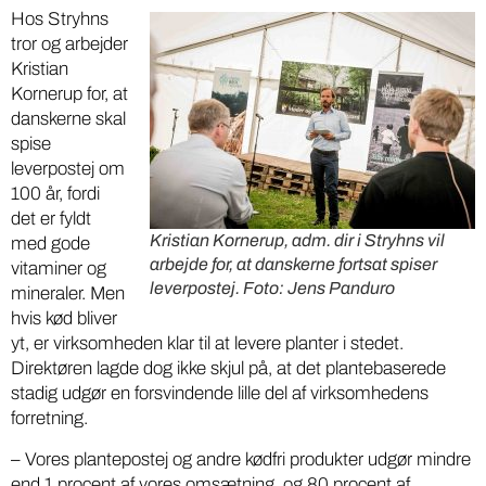
Hos Stryhns
tror og arbejder
Kristian
Kornerup for, at
danskerne skal
spise
leverpostej om
100 år, fordi
det er fyldt
Kristian Kornerup, adm. dir i Stryhns vil
med gode
arbejde for, at danskerne fortsat spiser
vitaminer og
leverpostej. Foto: Jens Panduro
mineraler. Men
hvis kød bliver
yt, er virksomheden klar til at levere planter i stedet.
Direktøren lagde dog ikke skjul på, at det plantebaserede
stadig udgør en forsvindende lille del af virksomhedens
forretning.
– Vores plantepostej og andre kødfri produkter udgør mindre
end 1 procent af vores omsætning, og 80 procent af