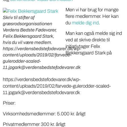
Men vi har brug for mange
flere medlemmer. Her kan
Skriv til stifter af
du
melde dig ind
.
græsrodsorganisationen
Verdens Bedste Fødevarer,
Man kan også melde sig ind
Felix Bekkersgaard Stark,
ved at skrive direkte til
hvis du vil være medlem.
initiativtager Felix
https://verdensbedstefodevarer.dk/wp-
Bekkersgaard Stark på
content/uploads/2019/02/farvede-
gulerodder-scaled-
11.jpgark@verdensbedstefodevarer.dk
https://verdensbedstefodevarer.dk/wp-
content/uploads/2019/02/farvede-gulerodder-scaled-
11.jpgark@verdensbedstefodevarer.dk
Priser:
Virksomhedsmedlemmer: 5.000 kr. årligt
Privatmedlemmer 300 kr. årligt