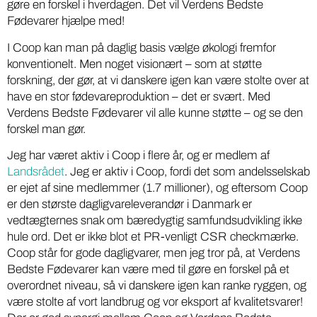
gøre en forskel i hverdagen. Det vil Verdens Bedste
Fødevarer hjælpe med!
I Coop kan man på daglig basis vælge økologi fremfor
konventionelt. Men noget visionært – som at støtte
forskning, der gør, at vi danskere igen kan være stolte over at
have en stor fødevareproduktion – det er svært. Med
Verdens Bedste Fødevarer vil alle kunne støtte – og se den
forskel man gør.
Jeg har været aktiv i Coop i flere år, og er medlem af
Landsrådet
. Jeg er aktiv i Coop, fordi det som andelsselskab
er ejet af sine medlemmer (1.7 millioner), og eftersom Coop
er den største dagligvareleverandør i Danmark er
vedtægternes snak om bæredygtig samfundsudvikling ikke
hule ord. Det er ikke blot et PR-venligt CSR checkmærke.
Coop står for gode dagligvarer, men jeg tror på, at Verdens
Bedste Fødevarer kan være med til gøre en forskel på et
overordnet niveau, så vi danskere igen kan ranke ryggen, og
være stolte af vort landbrug og vor eksport af kvalitetsvarer!