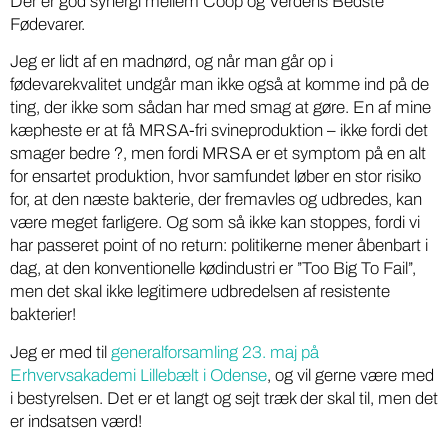
Der er god synergi mellem Coop og Verdens Bedste
Fødevarer.
Jeg er lidt af en madnørd, og når man går op i
fødevarekvalitet undgår man ikke også at komme ind på de
ting, der ikke som sådan har med smag at gøre. En af mine
kæpheste er at få MRSA-fri svineproduktion – ikke fordi det
smager bedre ?, men fordi MRSA er et symptom på en alt
for ensartet produktion, hvor samfundet løber en stor risiko
for, at den næste bakterie, der fremavles og udbredes, kan
være meget farligere. Og som så ikke kan stoppes, fordi vi
har passeret point of no return: politikerne mener åbenbart i
dag, at den konventionelle kødindustri er ”Too Big To Fail”,
men det skal ikke legitimere udbredelsen af resistente
bakterier!
Jeg er med til
generalforsamling 23. maj på
Erhvervsakademi Lillebælt i Odense
, og vil gerne være med
i bestyrelsen. Det er et langt og sejt træk der skal til, men det
er indsatsen værd!