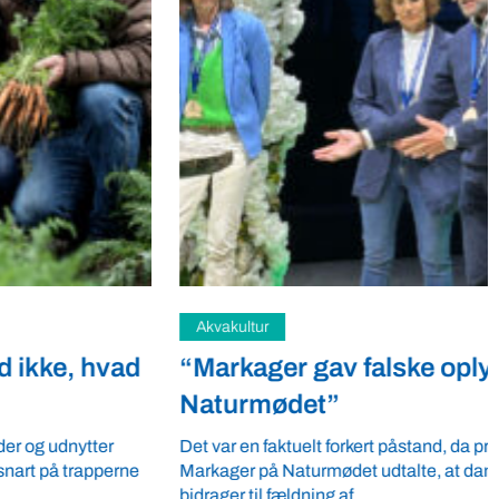
Akvakultur
“Markager gav falske oplysninger på
Naturmødet”
Det var en faktuelt forkert påstand, da professor Stiig
Markager på Naturmødet udtalte, at dansk akvakultur
bidrager til fældning af ...