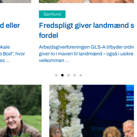
Samfund
Fredspligt giver landmænd strategisk
fordel
Arbejdsgiverforeningen GLS-A tilbyder ordnede forhold, som
giver ro i maven til landmænd – også i usikre tider. VBF byder
velkommen ...