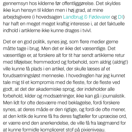
gennemsyn hos kilderne før offentliggørelse. Det skyldes
ikke kun hensyn til kilden men i høj grad, at mine
arbejdsgivere (i hovedsagen
Landbrug & Fødevarer
og
DI
)
har haft en meget meget kraftig interesse i, at det faktuelle
indhold i artiklerne ikke kunne drages i tvivl.
Det er en god politik, synes jeg, som flere medier gerne
måtte tage i brug. Men det er ikke det væsentlige. Det
væsentlige er, at forskere alt for tit har sendt artiklerne retur
med tilføjelser, fremmedord og forbehold, som aldrig (aldrig!)
ville kunne få plads i en artikel, der skulle læses af et
forudsætningsløst menneske. I hovedreglen har jeg kunnet
tale mig til et kompromis med de fleste, for de fleste ved
godt, at det der akademiske sprog, der indeholder alle
forbehold, kilder og modsætninger, ikke kan gå i journalistik.
Men lidt for ofte desværre med beklagelse, fordi forskere
synes, at deres måde er den rigtige, og fordi de ofte mener,
at den kritik de kunne få fra deres fagfæller for upræcise ord,
er værre end den anerkendelse, de ville få fra lægmænd for
at kunne formidle kompliceret stof på pixieniveau.