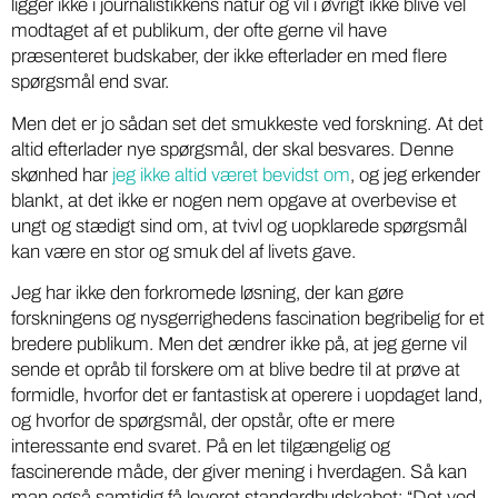
ligger ikke i journalistikkens natur og vil i øvrigt ikke blive vel
modtaget af et publikum, der ofte gerne vil have
præsenteret budskaber, der ikke efterlader en med flere
spørgsmål end svar.
Men det er jo sådan set det smukkeste ved forskning. At det
altid efterlader nye spørgsmål, der skal besvares. Denne
skønhed har
jeg ikke altid været bevidst om
, og jeg erkender
blankt, at det ikke er nogen nem opgave at overbevise et
ungt og stædigt sind om, at tvivl og uopklarede spørgsmål
kan være en stor og smuk del af livets gave.
Jeg har ikke den forkromede løsning, der kan gøre
forskningens og nysgerrighedens fascination begribelig for et
bredere publikum. Men det ændrer ikke på, at jeg gerne vil
sende et opråb til forskere om at blive bedre til at prøve at
formidle, hvorfor det er fantastisk at operere i uopdaget land,
og hvorfor de spørgsmål, der opstår, ofte er mere
interessante end svaret. På en let tilgængelig og
fascinerende måde, der giver mening i hverdagen. Så kan
man også samtidig få leveret standardbudskabet: “Det ved