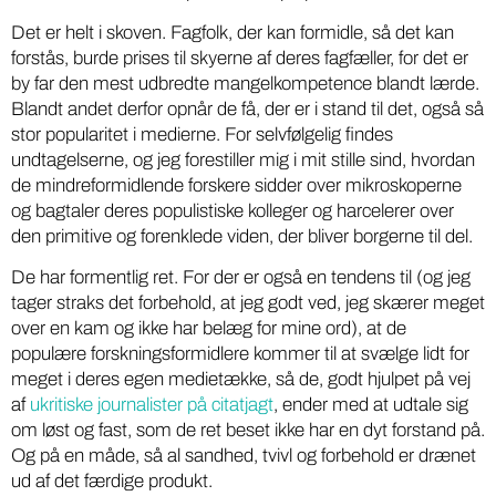
Det er helt i skoven. Fagfolk, der kan formidle, så det kan
forstås, burde prises til skyerne af deres fagfæller, for det er
by far den mest udbredte mangelkompetence blandt lærde.
Blandt andet derfor opnår de få, der er i stand til det, også så
stor popularitet i medierne. For selvfølgelig findes
undtagelserne, og jeg forestiller mig i mit stille sind, hvordan
de mindreformidlende forskere sidder over mikroskoperne
og bagtaler deres populistiske kolleger og harcelerer over
den primitive og forenklede viden, der bliver borgerne til del.
De har formentlig ret. For der er også en tendens til (og jeg
tager straks det forbehold, at jeg godt ved, jeg skærer meget
over en kam og ikke har belæg for mine ord), at de
populære forskningsformidlere kommer til at svælge lidt for
meget i deres egen medietække, så de, godt hjulpet på vej
af
ukritiske journalister på citatjagt
, ender med at udtale sig
om løst og fast, som de ret beset ikke har en dyt forstand på.
Og på en måde, så al sandhed, tvivl og forbehold er drænet
ud af det færdige produkt.