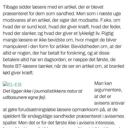
Tilbage sidder læsere med en artikel, der er blevet
præsenteret for dem som sandhed. Men som i næste uge
modsvares af en artikel, der siger det modsatte. F.eks. om
hvad der er sund kost, hvad der giver kræft, hvad der feder,
hvad der slanker, og hvad der giver et lykkeligt liv. Rigtig
mange læsere er ikke bevidste om, hvor meget de bliver
manipuleret i den form for artikler. Bevidstheden om, at der
altid er nogen, der har betalt for forskning, og at disse
betalere altid har en dagsorden, er næppe det første, de
fleste BT-læsere tænker, når de ser en artikel om, at branket
kød giver kræft.
Man kan
argumentere,
Det ligger ikke i journalistikkens natur at
at det er
udbasunere egne fejl.
avisens ansvar
at gøre forudsætningsløse læsere opmærksom på, at de
sjældent får endegyldige sandheder præsenteret i avisernes
spalter. Men det er for det første ikke i avisens interesse,