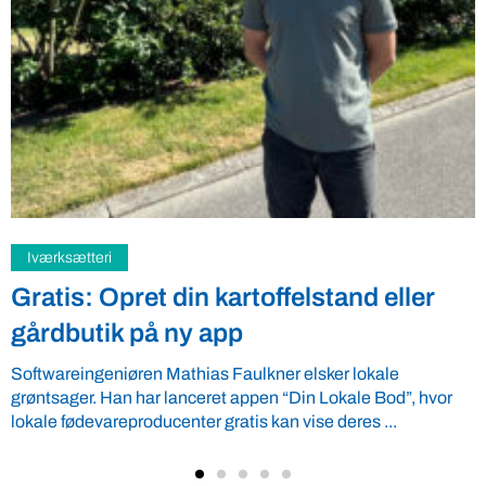
Samfund
Fredspligt giver landmænd strategisk
fordel
Arbejdsgiverforeningen GLS-A tilbyder ordnede forhold, som
giver ro i maven til landmænd – også i usikre tider. VBF byder
velkommen ...