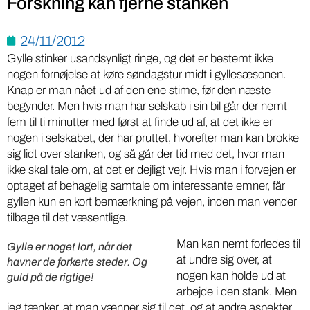
Forskning kan fjerne stanken
24/11/2012
Gylle stinker usandsynligt ringe, og det er bestemt ikke
nogen fornøjelse at køre søndagstur midt i gyllesæsonen.
Knap er man nået ud af den ene stime, før den næste
begynder. Men hvis man har selskab i sin bil går der nemt
fem til ti minutter med først at finde ud af, at det ikke er
nogen i selskabet, der har pruttet, hvorefter man kan brokke
sig lidt over stanken, og så går der tid med det, hvor man
ikke skal tale om, at det er dejligt vejr. Hvis man i forvejen er
optaget af behagelig samtale om interessante emner, får
gyllen kun en kort bemærkning på vejen, inden man vender
tilbage til det væsentlige.
Man kan nemt forledes til
Gylle er noget lort, når det
at undre sig over, at
havner de forkerte steder. Og
nogen kan holde ud at
guld på de rigtige!
arbejde i den stank. Men
jeg tænker, at man vænner sig til det, og at andre aspekter