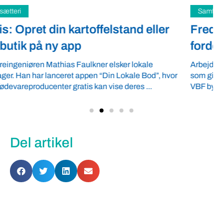
Samfund
Fredspligt giver landmænd strategisk
fordel
Arbejdsgiverforeningen GLS-A tilbyder ordnede forhold,
som giver ro i maven til landmænd – også i usikre tider.
VBF byder velkommen ...
Del artikel