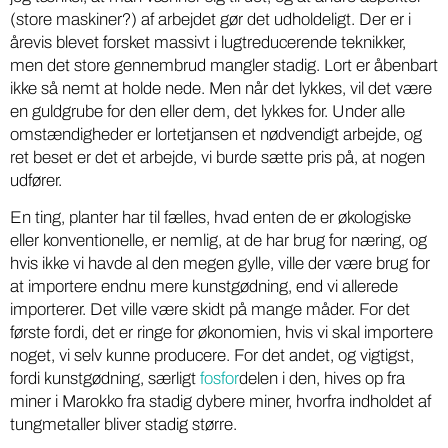
(store maskiner?) af arbejdet gør det udholdeligt. Der er i
årevis blevet forsket massivt i lugtreducerende teknikker,
men det store gennembrud mangler stadig. Lort er åbenbart
ikke så nemt at holde nede. Men når det lykkes, vil det være
en guldgrube for den eller dem, det lykkes for. Under alle
omstændigheder er lortetjansen et nødvendigt arbejde, og
ret beset er det et arbejde, vi burde sætte pris på, at nogen
udfører.
En ting, planter har til fælles, hvad enten de er økologiske
eller konventionelle, er nemlig, at de har brug for næring, og
hvis ikke vi havde al den megen gylle, ville der være brug for
at importere endnu mere kunstgødning, end vi allerede
importerer. Det ville være skidt på mange måder. For det
første fordi, det er ringe for økonomien, hvis vi skal importere
noget, vi selv kunne producere. For det andet, og vigtigst,
fordi kunstgødning, særligt
fosfor
delen i den, hives op fra
miner i Marokko fra stadig dybere miner, hvorfra indholdet af
tungmetaller bliver stadig større.