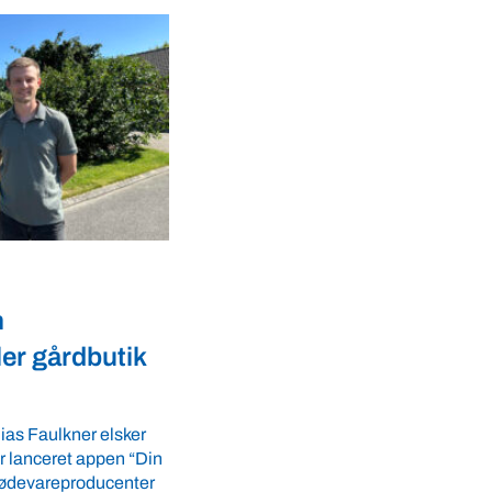
Dyrevelfærd
r landmænd
Dansk biotek styrker
dyresundhed og
fødevaresikkerhed i over
LS-A tilbyder
 ro i maven til
lande
tider. VBF byder
Med erfaring fra mere end 60 lande pe