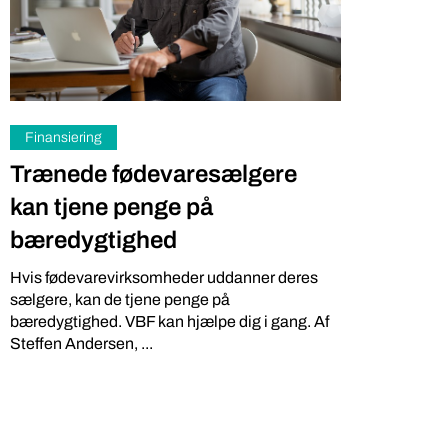
Finansiering
Trænede fødevaresælgere
kan tjene penge på
bæredygtighed
Iværksætter
Miljø
Hvis fødevarevirksomheder uddanner deres
Gratis: 
DR podcasts om pesticider
sælgere, kan de tjene penge på
kartoffe
bør være pligtlytning for alle
bæredygtighed. VBF kan hjælpe dig i gang. Af
Steffen Andersen, ...
på ny a
med pesticidholdninger
Softwareing
To DR-podcasts om kemikalier med Huxi Bach
lokale grønt
som vært og Nina Cedergreen som gæst, bør
Lokale Bod”,
være pligtlytning for alle med ...