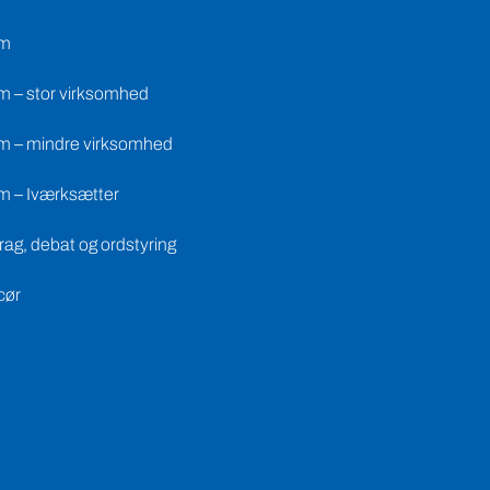
m – mindre virksomhed
m – Iværksætter
ag, debat og ordstyring
cør