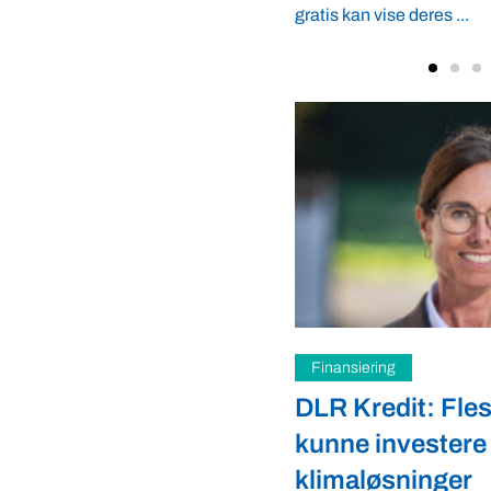
se deres ...
g
Landbrug
it: Flest muligt skal
Forbrugere skal 
vestere i
rød dansk ko
sninger
Danske forbrugere bør ku
produkter af den 150 år 
l give flest mulige, også