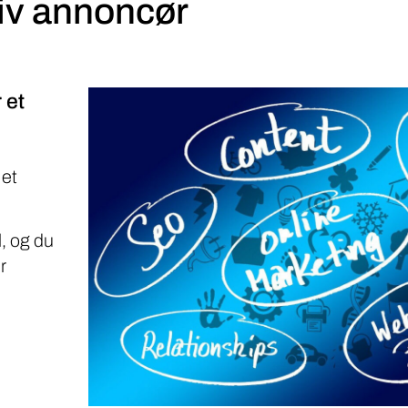
 et
 et
, og du
r