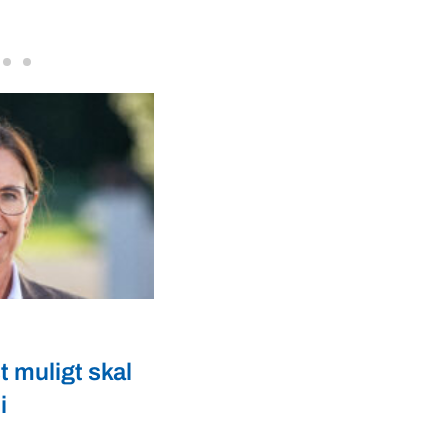
VBF-medlem, DNA Diagnostic, på da
dyresundhed og fødevaresikkerhed s
internationale styrkepositioner. ...
Klima
lære at elske
Kronborg spiser dansk k
skifter til slips af plastfl
nne vælge flere
Anders Kronborg, landbrugsordfører fo
gamle Rød Dansk
spiser dansk kød og skifter til slips af