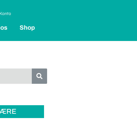
Konto
 os
Shop
LÆRE