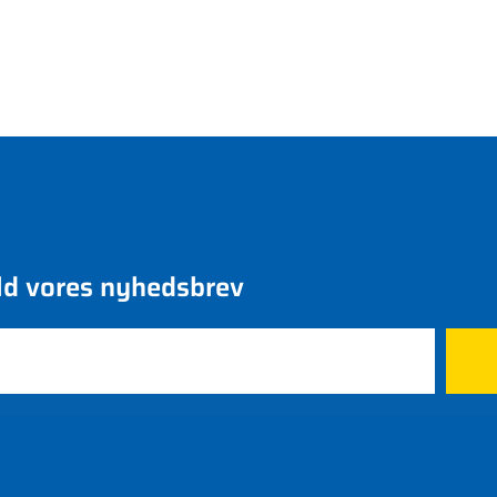
ld vores nyhedsbrev
rk
Nyheder
Bliv medl
Kontakt os
Bliv medle