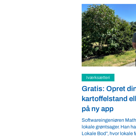
i
Samfund
Opret din
Fredspligt give
lstand eller gårdbutik
strategisk fordel
pp
Arbejdsgiverforeningen G
ordnede forhold, som giver
eniøren Mathias Faulkner elsker
landmænd – også i usikre 
sager. Han har lanceret appen “Din
velkommen ...
 hvor lokale fødevareproducenter