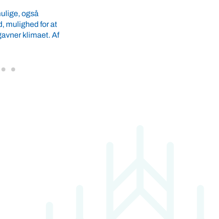
nd, god ...
genbrugsplastflasker for at give sit bidrag