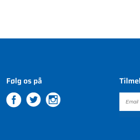
Følg os på
Tilme
Felix Bekkersgaard Sta
Tlf 61 20 27 06
felix@vbfmedier.dk