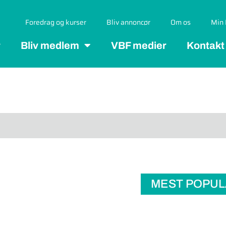
Foredrag og kurser
Bliv annoncør
Om os
Min 
r
Bliv medlem
VBF medier
Kontakt
MEST POPU