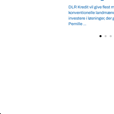
Malkerace. Den er både su
le landmænd, mulighed for at
øsninger, der gavner klimaet. Af
iv annoncør