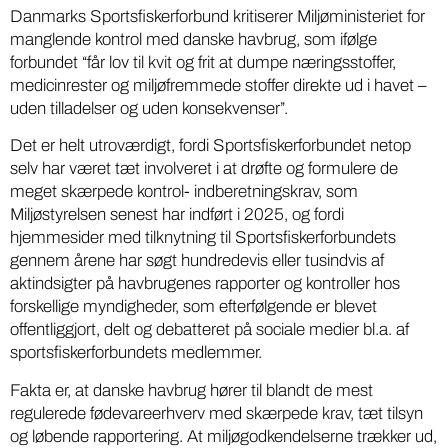
Danmarks Sportsfiskerforbund kritiserer Miljøministeriet for
manglende kontrol med danske havbrug, som ifølge
forbundet “får lov til kvit og frit at dumpe næringsstoffer,
medicinrester og miljøfremmede stoffer direkte ud i havet –
uden tilladelser og uden konsekvenser”.
Det er helt utroværdigt, fordi Sportsfiskerforbundet netop
selv har været tæt involveret i at drøfte og formulere de
meget skærpede kontrol- indberetningskrav, som
Miljøstyrelsen senest har indført i 2025, og fordi
hjemmesider med tilknytning til Sportsfiskerforbundets
gennem årene har søgt hundredevis eller tusindvis af
aktindsigter på havbrugenes rapporter og kontroller hos
forskellige myndigheder, som efterfølgende er blevet
offentliggjort, delt og debatteret på sociale medier bl.a. af
sportsfiskerforbundets medlemmer.
Fakta er, at danske havbrug hører til blandt de mest
regulerede fødevareerhverv med skærpede krav, tæt tilsyn
og løbende rapportering. At miljøgodkendelserne trækker ud,