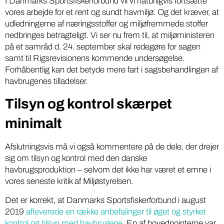
I Danmarks Sportsfiskerforbund vil vi naturligvis fortsætte
vores arbejde for et rent og sundt havmiljø. Og det kræver, at
udledningerne af næringsstoffer og miljøfremmede stoffer
nedbringes betragteligt. Vi ser nu frem til, at miljøministeren
på et samråd d. 24. september skal redegøre for sagen
samt til Rigsrevisionens kommende undersøgelse.
Forhåbentlig kan det betyde mere fart i sagsbehandlingen af
havbrugenes tilladelser.
Tilsyn og kontrol skærpet
minimalt
Afslutningsvis må vi også kommentere på de dele, der drejer
sig om tilsyn og kontrol med den danske
havbrugsproduktion – selvom det ikke har været et emne i
vores seneste kritik af Miljøstyrelsen.
Det er korrekt, at Danmarks Sportsfiskerforbund i august
2019
afleverede en række anbefalinger til øget og styrket
kontrol og tilsyn med havbrugene
. En af hovedpointerne var,