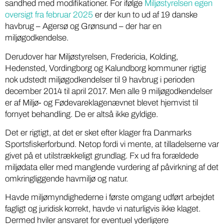
sandhed med modifikationer. For ifølge
Miljøstyrelsen egen
oversigt fra februar 2025
er der kun to ud af 19 danske
havbrug – Agersø og Grønsund – der har en
miljøgodkendelse.
Derudover har Miljøstyrelsen, Fredericia, Kolding,
Hedensted, Vordingborg og Kalundborg kommuner rigtig
nok udstedt miljøgodkendelser til 9 havbrug i perioden
december 2014 til april 2017. Men alle 9 miljøgodkendelser
er af Miljø- og Fødevareklagenævnet blevet hjemvist til
fornyet behandling. De er altså ikke gyldige.
Det er rigtigt, at det er sket efter klager fra Danmarks
Sportsfiskerforbund. Netop fordi vi mente, at tilladelserne var
givet på et utilstrækkeligt grundlag. Fx ud fra forældede
miljødata eller med manglende vurdering af påvirkning af det
omkringliggende havmiljø og natur.
Havde miljømyndighederne i første omgang udført arbejdet
fagligt og juridisk korrekt, havde vi naturligvis ikke klaget.
Dermed hviler ansvaret for eventuel yderligere