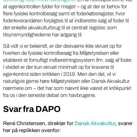
at egenkontrollen fylder for meget – og at der er behov for
flere fysiske kontrolbesøg samt et foderkøbsregister, hvor
foderleverandøren forpligtes til at indberette salg af foder til
det enkelte akvakulturbrug til et centralt register, som
tilsynsmyndighederne har adgang til.
Så vidt vi er bekendt, er der desværre ikke skruet op for
hverken de fysiske kontrolbesøg fra Miljøstyrelsen eller
etableret et fornuftigt indberetningssystem ifm. salg af foder.
I stedet er der kun skruet minimalt op for kravene til
egenkontrol siden kritikken i 2019. Men den del, vil vi
naturligvis gerne høre Miljøstyrelsen eller Dansk Akvakultur
nærmere om – det har som nævnt ikke været et kritikpunkt
fra os i den seneste debat om havbrugene.
Svar fra DAPO
René Christensen, direktør for
Dansk Akvakultur
, svarer
her på replikken ovenfor: