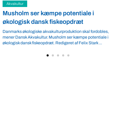
Uncategorized
Få et kig på fødevarearkitektur,
insektproduktion, moderne
landbrugsmaskiner og meget mere
Foreningen Verdens Bedste Fødevarer inviterer alle mad-
elskere en tur på landet den 9. maj. Kom glad fra 10.30 til
14.00 ...