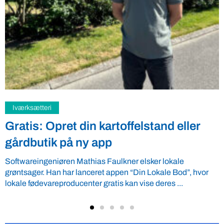
Samfund
Fredspligt giver landmænd strategisk
fordel
Arbejdsgiverforeningen GLS-A tilbyder ordnede forhold, som
giver ro i maven til landmænd – også i usikre tider. VBF byder
velkommen ...