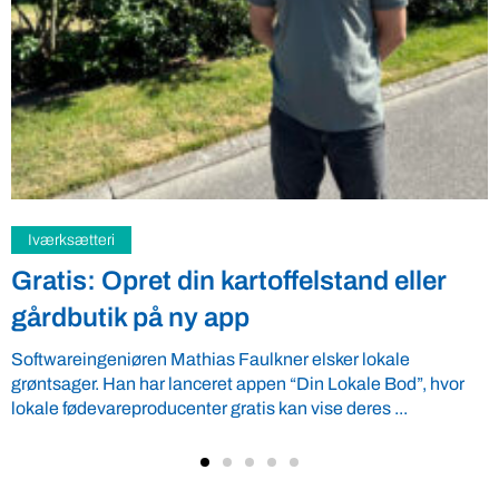
Samfund
Fredspligt giver landmænd strategisk
fordel
Arbejdsgiverforeningen GLS-A tilbyder ordnede forhold, som
giver ro i maven til landmænd – også i usikre tider. VBF byder
velkommen ...