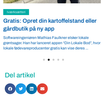
Samfund
Fredspligt giver landmænd strategisk
fordel
Arbejdsgiverforeningen GLS-A tilbyder ordnede forhold,
som giver ro i maven til landmænd – også i usikre tider.
VBF byder velkommen ...
Del artikel