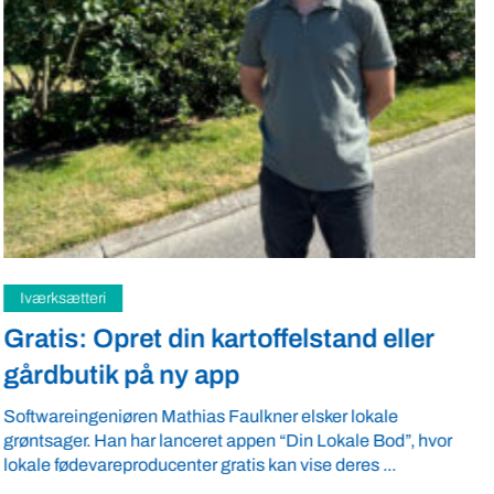
Samfund
Fredspligt giver landmænd strategisk
fordel
Arbejdsgiverforeningen GLS-A tilbyder ordnede forhold, som
giver ro i maven til landmænd – også i usikre tider. VBF byder
velkommen ...