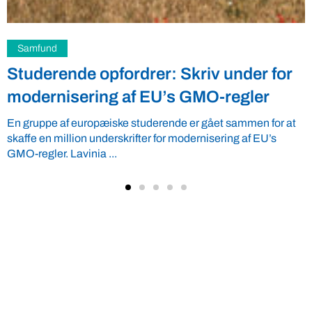
Uncategorized
Få et kig på fødevarearkitektur,
insektproduktion, moderne
landbrugsmaskiner og meget mere
Foreningen Verdens Bedste Fødevarer inviterer alle mad-
elskere en tur på landet den 9. maj. Kom glad fra 10.30 til
14.00 ...