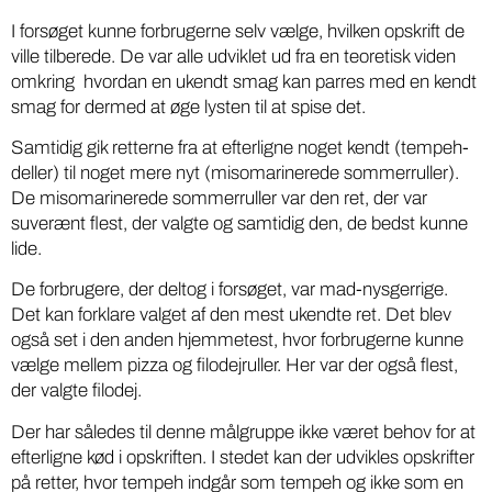
I forsøget kunne forbrugerne selv vælge, hvilken opskrift de
ville tilberede. De var alle udviklet ud fra en teoretisk viden
omkring hvordan en ukendt smag kan parres med en kendt
smag for dermed at øge lysten til at spise det.
Samtidig gik retterne fra at efterligne noget kendt (tempeh-
deller) til noget mere nyt (misomarinerede sommerruller).
De misomarinerede sommerruller var den ret, der var
suverænt flest, der valgte og samtidig den, de bedst kunne
lide.
De forbrugere, der deltog i forsøget, var mad-nysgerrige.
Det kan forklare valget af den mest ukendte ret. Det blev
også set i den anden hjemmetest, hvor forbrugerne kunne
vælge mellem pizza og filodejruller. Her var der også flest,
der valgte filodej.
Der har således til denne målgruppe ikke været behov for at
efterligne kød i opskriften. I stedet kan der udvikles opskrifter
på retter, hvor tempeh indgår som tempeh og ikke som en