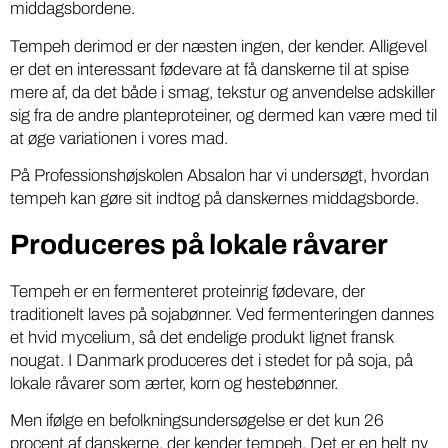
middagsbordene.
Tempeh derimod er der næsten ingen, der kender. Alligevel
er det en interessant fødevare at få danskerne til at spise
mere af, da det både i smag, tekstur og anvendelse adskiller
sig fra de andre planteproteiner, og dermed kan være med til
at øge variationen i vores mad.
På Professionshøjskolen Absalon har vi undersøgt, hvordan
tempeh kan gøre sit indtog på danskernes middagsborde.
Produceres på lokale råvarer
Tempeh er en fermenteret proteinrig fødevare, der
traditionelt laves på sojabønner. Ved fermenteringen dannes
et hvid mycelium, så det endelige produkt lignet fransk
nougat. I Danmark produceres det i stedet for på soja, på
lokale råvarer som ærter, korn og hestebønner.
Men ifølge en befolkningsundersøgelse er det kun 26
procent af danskerne, der kender tempeh. Det er en helt ny