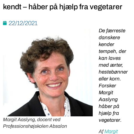
kendt – håber på hjælp fra vegetarer
22/12/2021
De færreste
danskere
kender
tempeh, der
kan laves
med ærter,
hestebønner
eller korn.
Forsker
Margit
Aaslyng
håber på
hjælp fra
Margit Aaslyng, docent ved
vegetarer.
Professionshøjskolen Absalon
Af
Margit