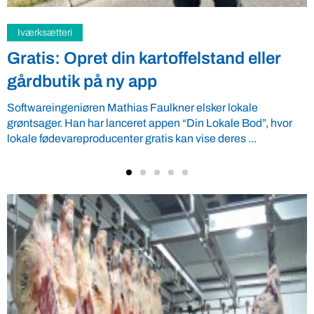
Samfund
Fredspligt giver landmænd strategisk
fordel
Arbejdsgiverforeningen GLS-A tilbyder ordnede forhold, som
giver ro i maven til landmænd – også i usikre tider. VBF byder
velkommen ...