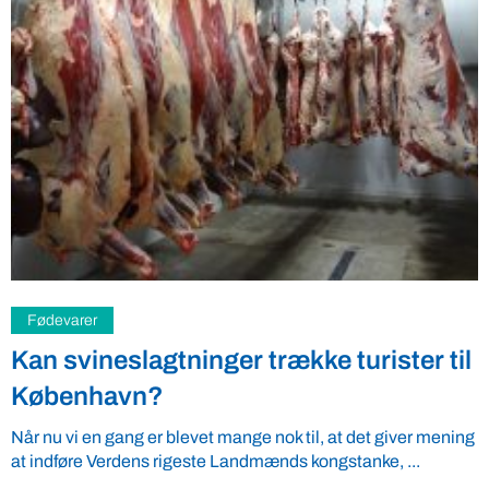
Gastronomi
Skæv gulerod udfordrer københavnsk
perfektionisme
Han hylder de små producenter, og så har den tidligere
Alchemist-kok Casper Nielsen skiftet højt tempo og
perfektion ud med ...