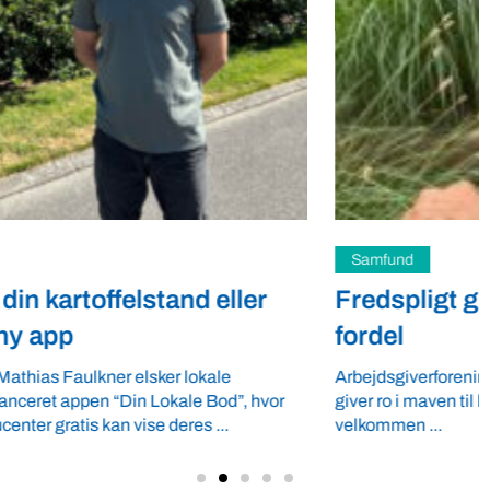
Samfund
Fredspligt giver landmænd strategisk
fordel
Arbejdsgiverforeningen GLS-A tilbyder ordnede forhold, som
giver ro i maven til landmænd – også i usikre tider. VBF byder
velkommen ...