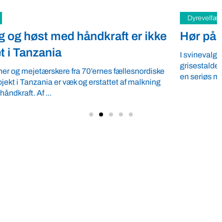
Dyrevelfærd
Hør på mennesket i grisestalden
I svinevalgkampsdebatten er hensyn til mennesket i
grisestalden visse steder fuldstændig forsvundet. Det sætter
en seriøs mundkurv på alle dem, ...