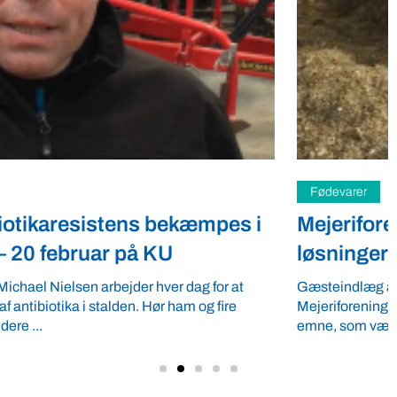
Fødevarer
Mejeriforeningen: Lad os finde
løsninger i fællesskab
Gæsteindlæg af Jørgen Hald Christensen, direktør i
Mejeriforeningen. Fremtidens bæredygtige fødevarer er et
emne, som vækker mange reaktioner og følelser. ...