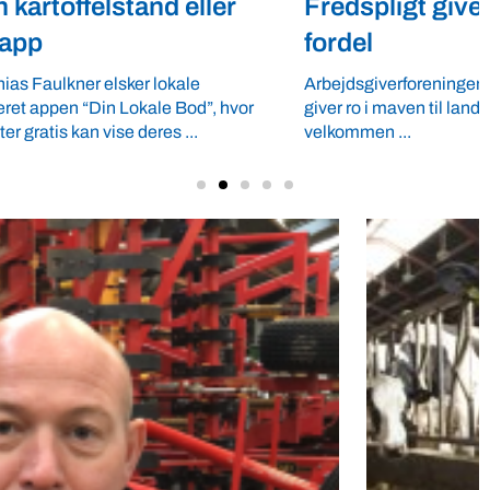
Fredspligt giver landmænd strategisk
fordel
Arbejdsgiverforeningen GLS-A tilbyder ordnede forhold, som
giver ro i maven til landmænd – også i usikre tider. VBF byder
velkommen ...