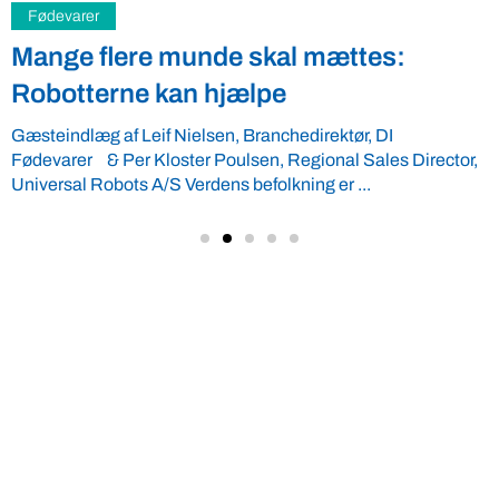
Fødevarer
Sørgelig mangel på udsyn
Formanden for Landbrug & Fødevarer Martin Merrild og den
nyvalgte formand for L&F Svineproduktion Erik Larsen havde
i går en ...