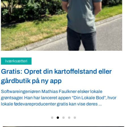
Samfund
Fredspligt giver landmænd strategisk
fordel
Arbejdsgiverforeningen GLS-A tilbyder ordnede forhold, som
giver ro i maven til landmænd – også i usikre tider. VBF byder
velkommen ...