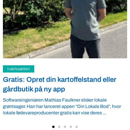
Samfund
Fredspligt giver landmænd strategisk
fordel
Arbejdsgiverforeningen GLS-A tilbyder ordnede forhold, som
giver ro i maven til landmænd – også i usikre tider. VBF byder
velkommen ...