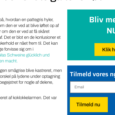
Bliv m
på, hvordan en pattegris hyler,
m den er ved at blive løftet op af
N
er om den er ved at få skåret
f. Det er blot en de konlusioner et
skerhold er nået frem til. Det kan
e forvisse sig om i
Klik 
as Schweine glücklich und
den macht.
ogen smågrise blive kastreret, men
Tilmeld vores 
 forskel på lydene under optagning
begejstret for nogle af delene,
eret af koklokkelarmen. Det var
Tilmeld nu