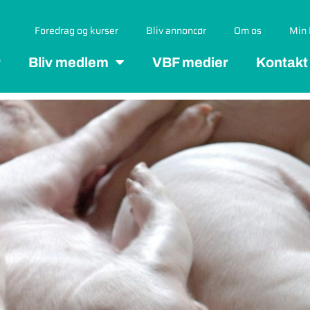
Foredrag og kurser
Bliv annoncør
Om os
Min 
r
Bliv medlem
VBF medier
Kontakt