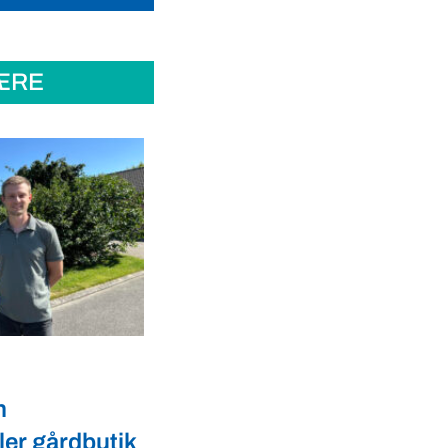
ÆRE
Dyrevelfærd
er landmænd
Dansk biotek styrker
l
dyresundhed og