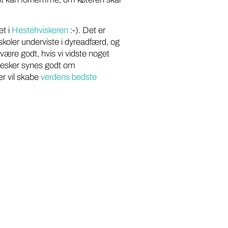
et i
Hestehviskeren
:-). Det er
koler underviste i dyreadfærd, og
ære godt, hvis vi vidste noget
nnesker synes godt om
er vil skabe
verdens bedste