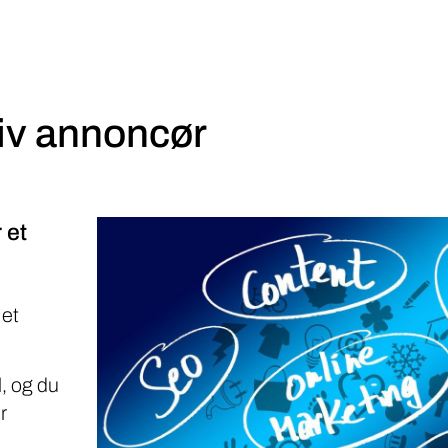
iv annoncør
 et
 et
, og du
r