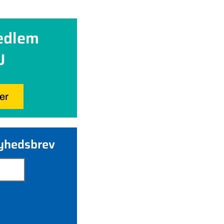
edlem
U
her
nyhedsbrev