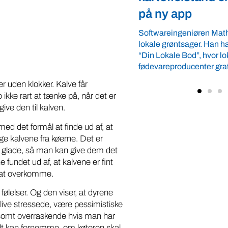
app
Arbejdsgiverforeningen 
ordnede forhold, som give
ngeniøren Mathias Faulkner elsker
landmænd – også i usikre
ntsager. Han har lanceret appen
velkommen ...
e Bod”, hvor lokale
oducenter gratis kan vise deres ...
er uden klokker. Kalve får
o ikke rart at tænke på, når det er
ive den til kalven.
ed det formål at finde ud af, at
ge kalvene fra køerne. Det er
ne glade, så man kan give dem det
e fundet ud af, at kalvene er fint
il at overkomme.
 følelser. Og den viser, at dyrene
ive stressede, være pessimistiske
ldsomt overraskende hvis man har
godt kan fornemme, om køteren skal