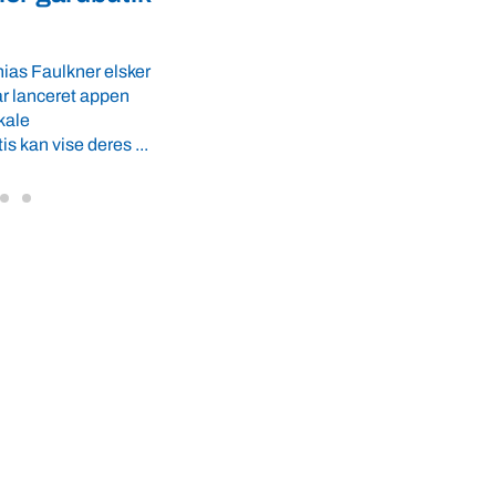
fødevaresikkerhed i over 
GLS-A tilbyder
r ro i maven til
lande
 tider. VBF byder
Med erfaring fra mere end 60 lande pege
VBF-medlem, DNA Diagnostic, på dan
dyresundhed og fødevaresikkerhed so
internationale styrkepositioner. ...