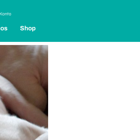
Konto
 os
Shop