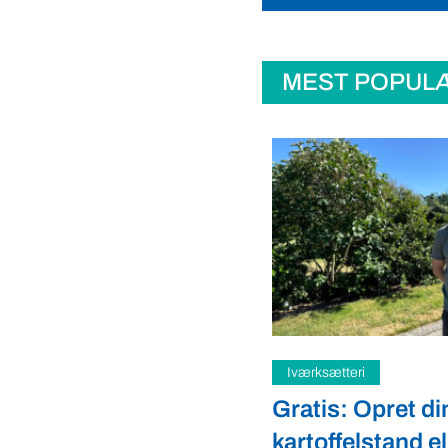
MEST POPUL
teri
Samfund
: Opret din
Fredspligt giv
elstand eller gårdbutik
strategisk forde