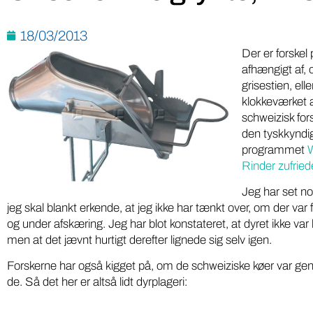
18/03/2013
Der er forskel 
afhængigt af, o
grisestien, ell
klokkeværket a
schweizisk for
den tyskkyndig
programmet
W
Rinder zufrie
Jeg har set n
jeg skal blankt erkende, at jeg ikke har tænkt over, om der var
og under afskæring. Jeg har blot konstateret, at dyret ikke var 
men at det jævnt hurtigt derefter lignede sig selv igen.
Forskerne har også kigget på, om de schweiziske køer var gen
de. Så det her er altså lidt dyrplageri: