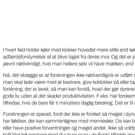
på ny 
med pesticidholdninger
Softwarei
To DR-podcasts om kemikalier med Huxi
lokale grø
Bach som vært og Nina Cedergreen som
“Din Lokal
gæst, bør være pligtlytning for alle med ...
fødevarepr
I hvert fald holder køer med klokker hovedet mere stille end kø
adfærdsforstyrrelser af at blive taget fra deres mor. Og det er j
jævnt nødvendigt, hvis man hellere selv vil have mælken, end g
Nå, det skægge er, at forskningen ikke nødvendigvis er udført m
man skal lade være med at kastrere, give koklokker på eller ta
forskning, der er lavet, så man kan forstå, hvad der gør dyre
gode liv, uden at det skader produktiviteten. F.eks. har forskern
tilfredse, hvis de bare får ti minutters daglig berøring. Det er t
Forskningen er speciel, fordi der ikke er forsket så meget i dyrs
har følelser, der kan sammenlignes med mennesker. De kan bl
eller have positive forventninger og meget andet. Ikke så vo
haft blot lidt omgang med dyr, hvor man i de fleste tilfælde 