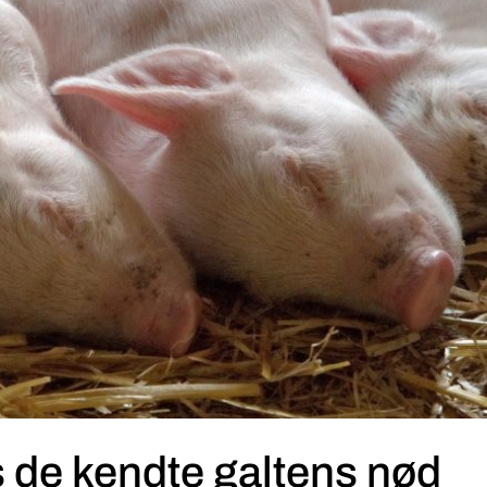
is de kendte galtens nød