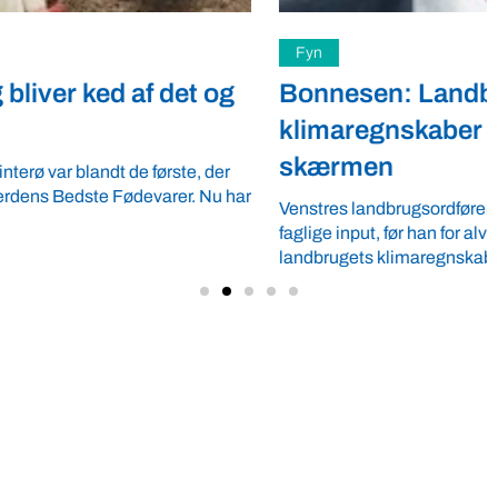
Fyn
Bonnesen: Landbrugets
klimaregnskaber står og flimrer på
skærmen
Venstres landbrugsordfører Erling Bonnesen har brug for
faglige input, før han for alvor kan tage stilling til, hvordan
landbrugets klimaregnskaber skal ...