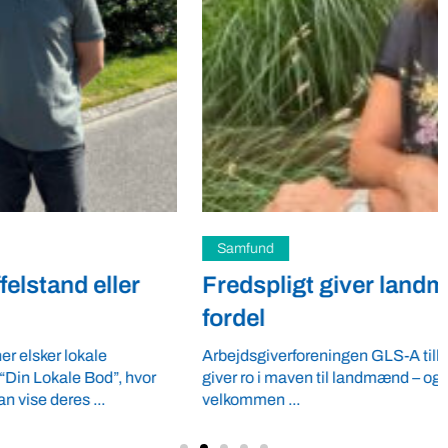
Samfund
Fredspligt giver landmænd strategisk
fordel
Arbejdsgiverforeningen GLS-A tilbyder ordnede forhold, som
giver ro i maven til landmænd – også i usikre tider. VBF byder
velkommen ...