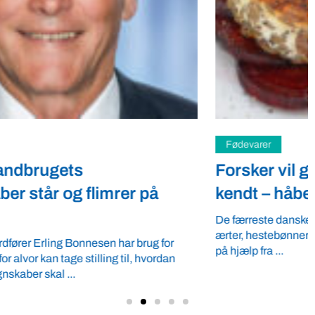
Fødevarer
Forsker vil gøre ukendt plantemad
kendt – håber på hjælp fra vegetarer
De færreste danskere kender tempeh, der kan laves med
ærter, hestebønner eller korn. Forsker Margit Aaslyng håber
på hjælp fra ...