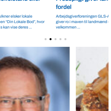
fordel
Arbejdsgiverforeningen GLS-A tilbyder ordnede forhold, som
giver ro i maven til landmænd – også i usikre tider. VBF byder
velkommen ...