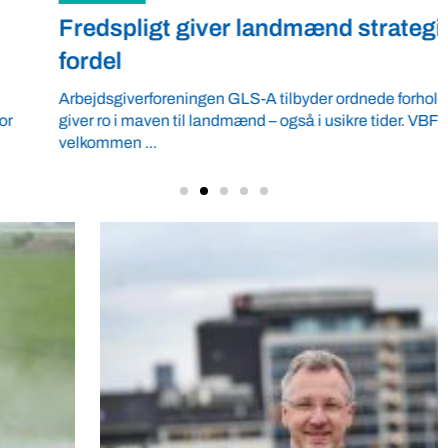
Fredspligt giver landmænd strategisk
fordel
Arbejdsgiverforeningen GLS-A tilbyder ordnede forhold, som
giver ro i maven til landmænd – også i usikre tider. VBF byder
velkommen ...