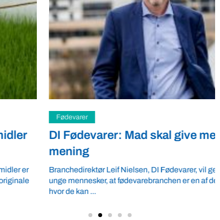
Fødevarer
DI Fødevarer: Mad skal give mere
mening
Branchedirektør Leif Nielsen, DI Fødevarer, vil gerne vise
unge mennesker, at fødevarebranchen er en af de sektorer,
hvor de kan ...