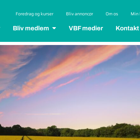
Foredrag og kurser
Bliv annoncør
Om os
Min 
r
Bliv medlem
VBF medier
Kontakt