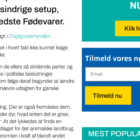
N
sindrige setup,
edste Fødevarer.
Klik 
gt i
Dagligvarehandlen
.
 i hvert fald ikke kunnet klage
er.
Tilmeld vores 
m de ellers så stridende parter, og
 i politiske beslutninger
som følge deraf begynder at ændre
ndsnævre udsigten for ganske
Tilmeld nu
ring. Der er også fremdeles dem,
der dyr, hvad enten det er grise,
r: At det lykkedes at finde en
ndlaget for det animalske landbrug,
MEST POPUL
omien i kraft af blandt andet