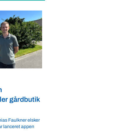
Dyrevelfærd
er landmænd
Dansk biotek styrker
l
dyresundhed og
fødevaresikkerhed i over 
GLS-A tilbyder
r ro i maven til
lande
 tider. VBF byder
Med erfaring fra mere end 60 lande pege