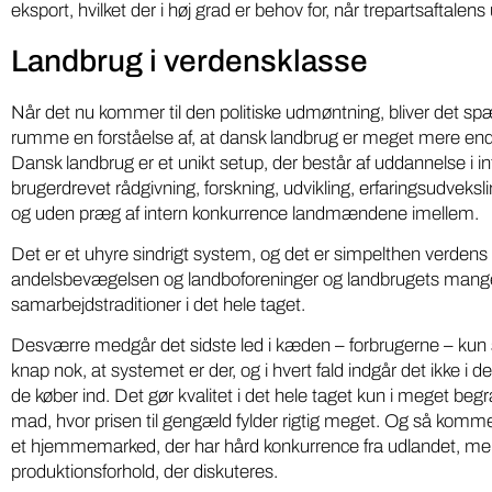
eksport, hvilket der i høj grad er behov for, når trepartsaftalen
Landbrug i verdensklasse
Når det nu kommer til den politiske udmøntning, bliver det s
rumme en forståelse af, at dansk landbrug er meget mere en
Dansk landbrug er et unikt setup, der består af uddannelse i i
brugerdrevet rådgivning, forskning, udvikling, erfaringsudvek
og uden præg af intern konkurrence landmændene imellem.
Det er et uhyre sindrigt system, og det er simpelthen verdens
andelsbevægelsen og landboforeninger og landbrugets mang
Iværksæt
Miljø
samarbejdstraditioner i det hele taget.
Gratis
DR podcasts om pesticider
Desværre medgår det sidste led i kæden – forbrugerne – kun 
kartoff
bør være pligtlytning for alle
knap nok, at systemet er der, og i hvert fald indgår det ikke i de
de køber ind. Det gør kvalitet i det hele taget kun i meget b
på ny 
med pesticidholdninger
mad, hvor prisen til gengæld fylder rigtig meget. Og så komme
et hjemmemarked, der har hård konkurrence fra udlandet, men
Softwarei
To DR-podcasts om kemikalier med Huxi
produktionsforhold, der diskuteres.
lokale grø
Bach som vært og Nina Cedergreen som