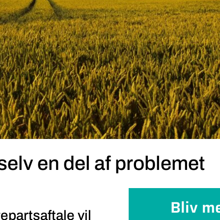
selv en del af problemet
Bliv m
partsaftale vil