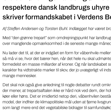
respektere dansk landbrugs uhyre 
skriver formandskabet i Verdens B
Af Steffen Andersen og Torsten Buhl
.
Indlægget har været bra
Med “den grønne trepart” som omdrejningspunkt har landbruget
over manglende opmærksomhed i de seneste mange måned
Nu lader det til, at der er indgået en form for våbenhvile melle
så må vi se, hvor det bærer hen, når det hele nu skal udmøntes
formedelst en masse milliarder af kroner. Og når landskabet 
karakter fra vidtstrakte marker til skov, der jo uvægerligt vil i
mange mennesker.
Det skal nok også give anledning til nogle debatter rundt omk
der mener, at trepartsaftalen ikke er hård nok ved dem, der hol
køer eller høns. Det er imidlertid netop deri, våbenhvilen bestå
model, der indfrier de klimapolitiske mål uden at fjerne livsgru
som langt mere end det vegetabilske bidrager til samfundsøkon