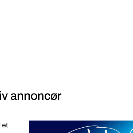
iv annoncør
 et