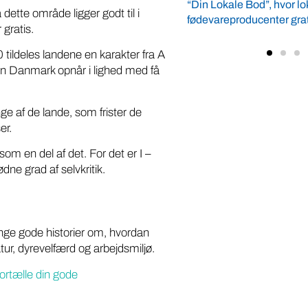
e Bod”, hvor lokale
ette område ligger godt til i
oducenter gratis kan vise deres ...
 gratis.
0 tildeles landene en karakter fra A
men Danmark opnår i lighed med få
ge af de lande, som frister de
er.
som en del af det. For det er I –
dne grad af selvkritik.
ange gode historier om, hvordan
tur, dyrevelfærd og arbejdsmiljø.
ortælle din gode