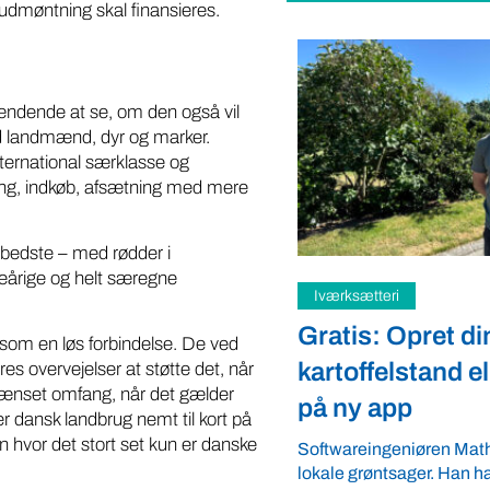
s udmøntning skal finansieres.
pændende at se, om den også vil
d landmænd, dyr og marker.
nternational særklasse og
sling, indkøb, afsætning med mere
 bedste – med rødder i
eårige og helt særegne
teri
Samfund
: Opret din
Fredspligt giv
som en løs forbindelse. De ved
elstand eller gårdbutik
strategisk forde
res overvejelser at støtte det, når
egrænset omfang, når det gælder
app
Arbejdsgiverforeningen 
r dansk landbrug nemt til kort på
ordnede forhold, som give
 hvor det stort set kun er danske
ngeniøren Mathias Faulkner elsker
landmænd – også i usikre
ntsager. Han har lanceret appen
velkommen ...