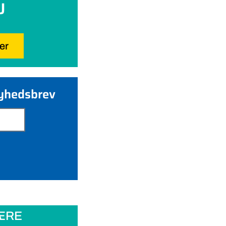
U
her
nyhedsbrev
ÆRE