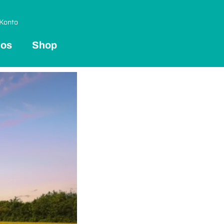
Konto
 os
Shop