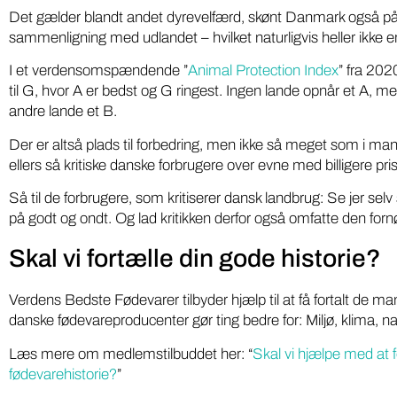
“Din Lokal
gæst, bør være pligtlytning for alle med ...
Det gælder blandt andet dyrevelfærd, skønt Danmark også på d
fødevarepr
sammenligning med udlandet – hvilket naturligvis heller ikke er
I et verdensomspændende ”
Animal Protection Index
” fra 202
til G, hvor A er bedst og G ringest. Ingen lande opnår et A, 
andre lande et B.
Der er altså plads til forbedring, men ikke så meget som i man
ellers så kritiske danske forbrugere over evne med billigere pris
Så til de forbrugere, som kritiserer dansk landbrug: Se jer selv 
på godt og ondt. Og lad kritikken derfor også omfatte den fornø
Skal vi fortælle din gode historie?
Verdens Bedste Fødevarer tilbyder hjælp til at få fortalt de m
danske fødevareproducenter gør ting bedre for: Miljø, klima, na
Læs mere om medlemstilbuddet her: “
Skal vi hjælpe med at f
fødevarehistorie?
”