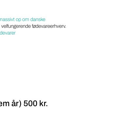
 massivt op om danske
 velfungerende fødevareerhverv.
devarer
m år) 500 kr.