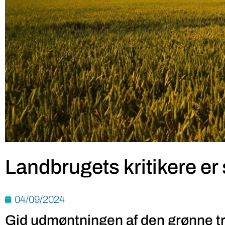
Landbrugets kritikere er 
04/09/2024
Gid udmøntningen af den grønne tre