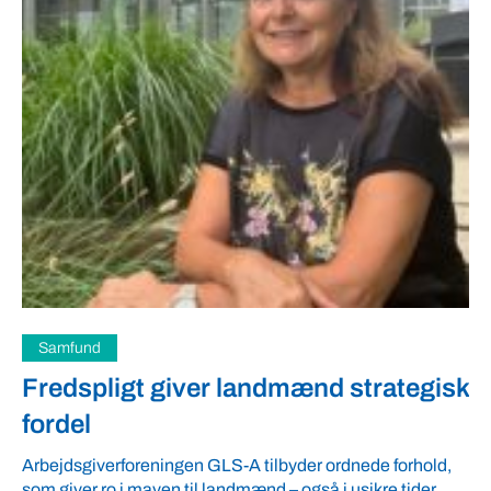
Samfund
Fredspligt giver landmænd strategisk
fordel
Arbejdsgiverforeningen GLS-A tilbyder ordnede forhold,
som giver ro i maven til landmænd – også i usikre tider.