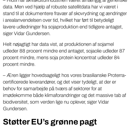
– Hidtil har akvakulturindustrien været afhængig af generiske
data. Men ved hjælp af robuste satellitdata har vi været i
stand til at dokumentere fravær af skovrydning og ændringer
i arealanvendelsen over tid, hvilket har ført til betydeligt
lavere udledninger fra sojaproduktion end tidligere antaget,
siger Vidar Gundersen.
Helt nøjagtigt har data vist, at produktionen af sojamel
udleder 88 procent mindre end antaget, sojaolie udleder 87
procent mindre, mens soja protein koncentrat udleder 84
procent mindre.
– Æren ligger hovedsageligt hos vores brasilianske Proterra-
certificerede leverandører, og det viser tydeligt, at der er
behov for samarbejde på tværs af sektorer for at
imødekomme både klimaforandringer og det massive tab af
biodiversitet, som verden lige nu oplever, siger Vidar
Gundersen.
Støtter EU’s grønne pagt