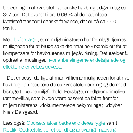
Udledningen af kvælstof fra danske havbrug udgør i dag ca.
347 ton. Det svarer til ca. 0,06 % af den samlede
kvælstoftransport i danske farvande, der er på ca. 600.000
ton N.
Med
lovforslaget
, som miljøministeren har fremlagt, fjernes
muligheden for at bruge såkaldte ”marine virkemidler” for at
kompensere for havbrugenes miljøpåvirkning. Det gælder fx
opdræt af muslinger,
hvor anbefalingerne er detaljerede og
effekterne er velbeskrevede
.
– Det er besynderligt, at man vil fjerne muligheden for at nye
havbrug kan reducere deres kvælstofudledning og dermed
bidrage til bedre miljøforhold. Forslaget medfører urimelige
rammevilkår, som burde være baseret på fakta fremfor
miljøministerens udokumenterede bekymringer, uddyber
Niels Dalsgaard.
Læs også:
Opdrætsfisk er bedre end deres rygte
samt
Replik: Opdrætsfisk er et sundt og ansvarligt madvalg