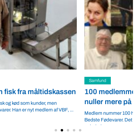
Samfund
100 medlemmer nået – VBF vil have tre
nuller mere på
Medlem nummer 100 har netop meldt sig ind i Verdens
Bedste Fødevarer. Det vidner om en flot og voksende
opbakning ...