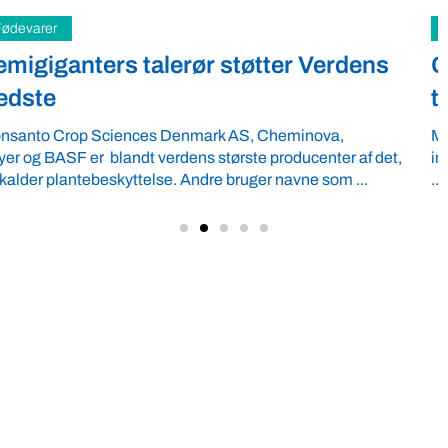
Dyrevelfærd
Gid Madens Folkemøde bliver et
tilløbsstykke i mange år endnu
Mængden af biler, skoleklasser på cykel og i bus var
imponerende og et særsyn på Søvej mod Engestofte Gods til
...