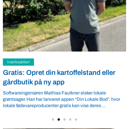
Samfund
Fredspligt giver landmænd strategisk
fordel
Arbejdsgiverforeningen GLS-A tilbyder ordnede forhold, som
giver ro i maven til landmænd – også i usikre tider. VBF byder
velkommen ...