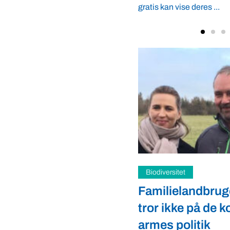
se deres ...
t
Fødevarer
landbruget Sydvest
Hvorfor hente lø
e på de korslagte
når naboen dyr
litik
Bent Graakjær – kok, kr
af Verdens Bedste Fødevar
kal droppe de korslagte armes