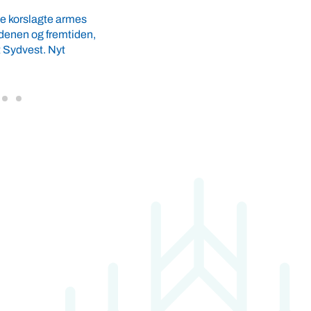
..
udkantskommuner, når danske fiskemel
olieproducenter årligt skaber 150.000 
afskær fra fiskeindustrien ...