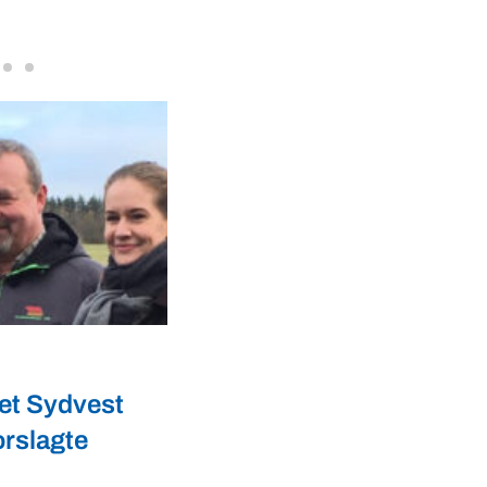
VBF-medlem, DNA Diagnostic, på da
dyresundhed og fødevaresikkerhed s
internationale styrkepositioner. ...
Akvakultur
g i Belgien,
Restfisk giver klimavenli
ker dem?
smør på brødet i
udkantskommuner
omand og nyt medlem
er – har lært sine
Restfisk giver klimavenlig smør på brød