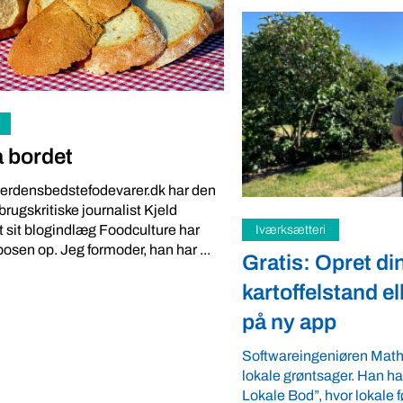
 bordet
verdensbedstefodevarer.dk har den
rugskritiske journalist Kjeld
 sit blogindlæg Foodculture har
i
Samfund
posen op. Jeg formoder, han har ...
Opret din
Fredspligt give
lstand eller gårdbutik
strategisk fordel
pp
Arbejdsgiverforeningen G
ordnede forhold, som giver
eniøren Mathias Faulkner elsker
landmænd – også i usikre 
sager. Han har lanceret appen “Din
velkommen ...
 hvor lokale fødevareproducenter