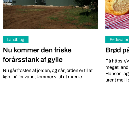
Landbrug
Fødevarer
Nu kommer den friske
Brød på
forårsstank af gylle
På https://
meget landb
Nu går frosten af jorden, og når jorden er til at
Hansen lagt
Iværksætter
Miljø
køre på for vand, kommer vi til at mærke ...
urent mel i 
Gratis: 
DR podcasts om pesticider
kartoffe
bør være pligtlytning for alle
på ny a
med pesticidholdninger
Softwareing
To DR-podcasts om kemikalier med Huxi Bach
lokale grønt
som vært og Nina Cedergreen som gæst, bør
Lokale Bod”,
være pligtlytning for alle med ...