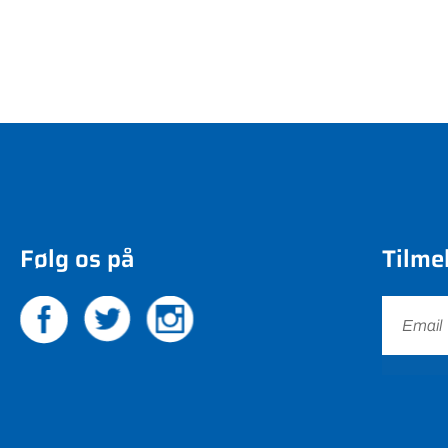
Følg os på
Tilme
Felix Bekkersgaard Sta
Tlf 61 20 27 06
felix@vbfmedier.dk