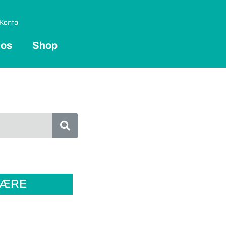
Konto
 os
Shop
LÆRE