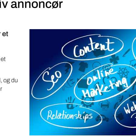
 et
 et
, og du
r