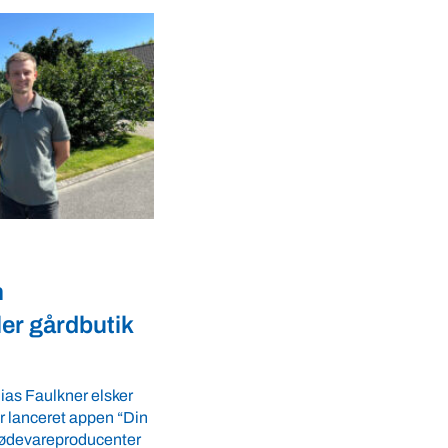
Dyrevelfærd
r landmænd
Dansk biotek styrker
dyresundhed og
fødevaresikkerhed i over
LS-A tilbyder
 ro i maven til
lande
tider. VBF byder
Med erfaring fra mere end 60 lande pe