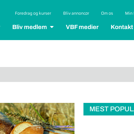
Foredrag og kurser
Bliv annoncør
Om os
Min 
r
Bliv medlem
VBF medier
Kontakt
MEST POPU