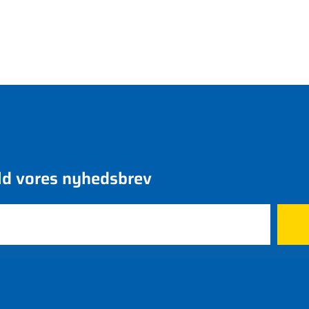
ld vores nyhedsbrev
rk
Nyheder
Bliv medl
Kontakt os
Bliv medle