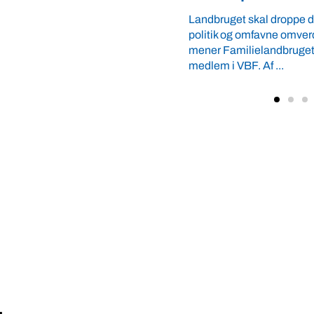
kunder at interessere sig .
mfavne omverdenen og fremtiden,
ielandbruget Sydvest. Nyt
 Af ...
iv annoncør