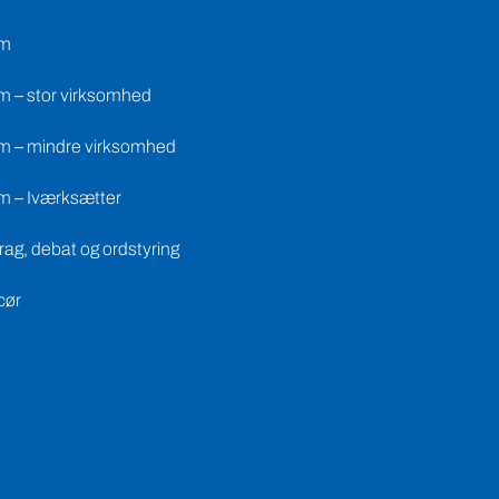
m – mindre virksomhed
m – Iværksætter
ag, debat og ordstyring
cør