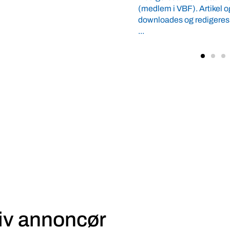
og redigeres efter god journalistisk
laves med ærter, hestebø
Forsker Margit Aaslyng hå
iv annoncør