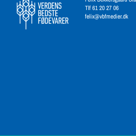
Tlf 61 20 27 06
felix@vbfmedier.dk