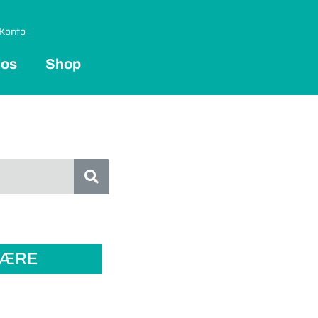
Konto
 os
Shop
LÆRE