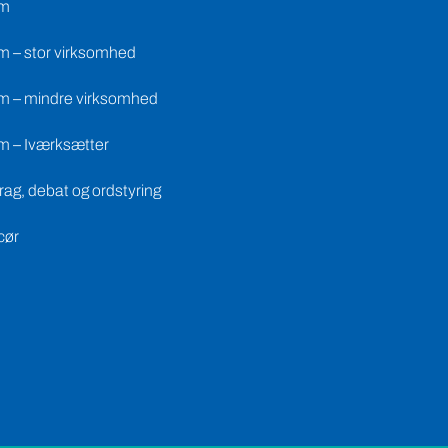
m – stor virksomhed
m – mindre virksomhed
m – Iværksætter
ag, debat og ordstyring
cør