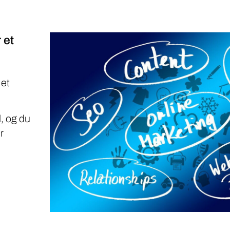
 et
 et
, og du
r