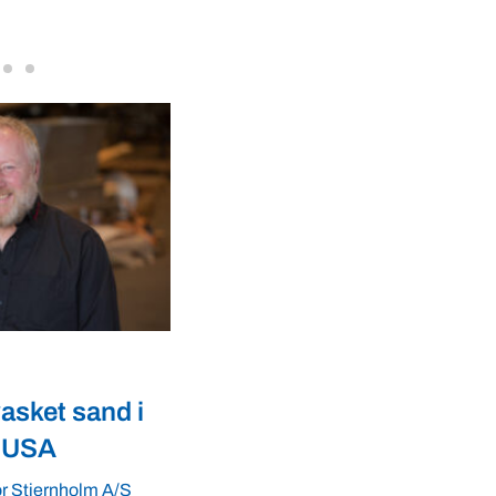
VBF-medlem, DNA Diagnostic, på da
dyresundhed og fødevaresikkerhed s
internationale styrkepositioner. ...
Fødevarer
e ukendt
Lærke og Mette lærer
t – håber på
landmænd at tjene peng
arer
hestebønner, kikærter o
linser
nder tempeh, der kan