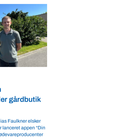
Dyrevelfærd
r landmænd
Dansk biotek styrker
l
dyresundhed og
fødevaresikkerhed i ove
GLS-A tilbyder
r ro i maven til
lande
 tider. VBF byder
Med erfaring fra mere end 60 lande pe