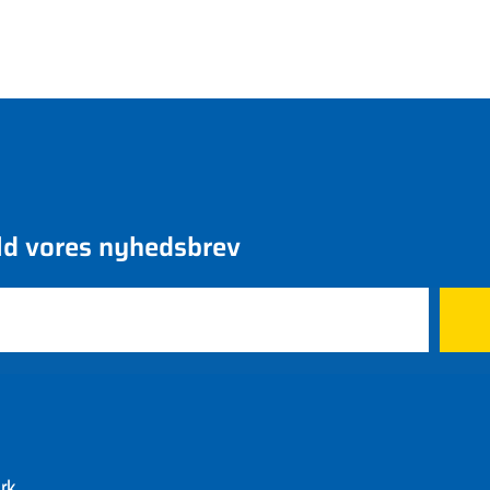
ld vores nyhedsbrev
rk
Nyheder
Bliv medl