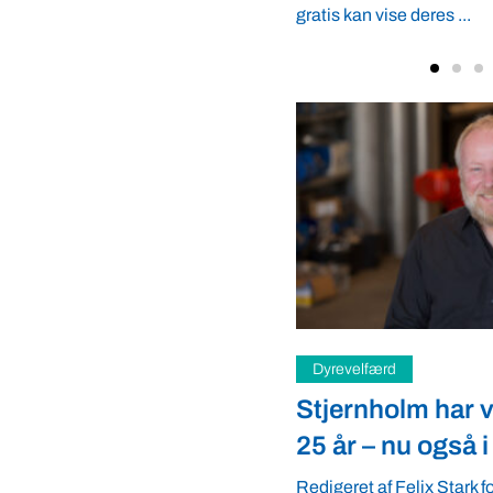
se deres ...
rd
Fødevarer
olm har vasket sand i
Forsker vil gør
 nu også i USA
plantemad kend
hjælp fra veget
f Felix Stark for Stjernholm A/S
BF). Artikel og billeder kan
De færreste danskere ke