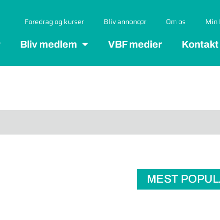
Foredrag og kurser
Bliv annoncør
Om os
Min 
r
Bliv medlem
VBF medier
Kontakt
MEST POPU