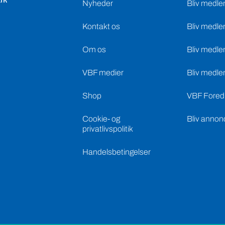
Kontakt os
Bliv medle
Om os
Bliv medle
VBF medier
Bliv medle
Shop
VBF Foredr
Cookie- og
Bliv annon
privatlivspolitik
Handelsbetingelser