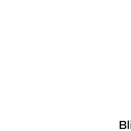
downloades 
takt med krav om ansvarlighed. Ambitionen er
...
...
Bl