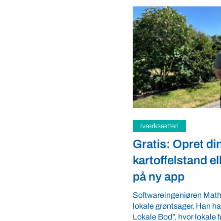
ri
Samfund
Opret din
Fredspligt give
lstand eller gårdbutik
strategisk forde
pp
Arbejdsgiverforeningen 
ordnede forhold, som give
eniøren Mathias Faulkner elsker
landmænd – også i usikre
sager. Han har lanceret appen “Din
velkommen ...
, hvor lokale fødevareproducenter