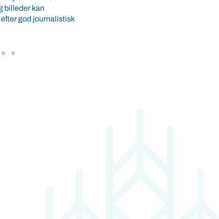
nner eller korn.
Det skorter ikke på landmænd, der vil
ber på hjælp fra ...
danske planteproteiner i form af hest
kikærter og linser. Lærke Kirstine Lund